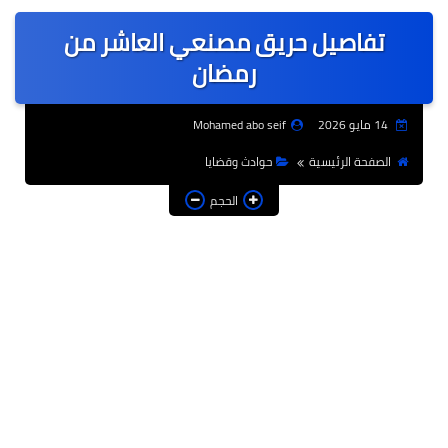
عربى
تفاصيل حريق مصنعي العاشر من
عالمى
رمضان
الرياضة
14 مايو 2026
Mohamed abo seif
حوادث وقضايا
الصفحة الرئيسية
حوادث وقضايا
فن
الحجم
التعليم
تكنولوجيا
السياحة والفنادق