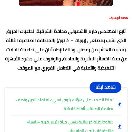
محمد أبو سيف
تابع المهندس حازم الأشموني محافظ الشرقية، تداعيات الحريق
الذي نشب بمصنعي (بويات – كرتون) بالمنطقة الصناعية الثالثة
بمدينة العاشر من رمضان، وذلك للإطمئنان على تداعيات الحادث
من حيث الخسائر البشرية والمادية، والوقوف علي جهود الأجهزة
التنفيذية والأمنية في التعامل الفوري مع الموقف.
شاهد أيضًا
لماذا الصمت على هؤلاء بلوجر تسيء لعلماء الدين وتصف
«علامة الصلاة» بألفاظ خادشة
سقوط كتلة خرسانية ينهي حياة رئيس قرية «ناهيا»
والتحقيقات تبحث الملابسات