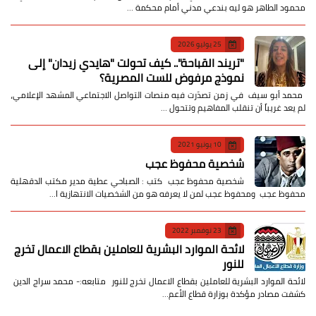
محمود الطاهر هو ليه بندعي مدني أمام محكمة …
25 يوليو 2026
​"تريند القباحة".. كيف تحولت "هايدي زيدان" إلى
نموذج مرفوض للست المصرية؟
​ محمد أبو سيف ​في زمن تصدّرت فيه منصات التواصل الاجتماعي المشهد الإعلامي،
لم يعد غريباً أن تنقلب المفاهيم وتتحول …
10 يونيو 2021
شخصية محفوظ عجب
شخصية محفوظ عجب كتب : الصباحي عطية مدير مكتب الدقهلية
محفوظ عجب ومحفوظ عجب لمن لا يعرفه هو من الشخصيات الانتهازية ا…
23 نوفمبر 2022
لائحة الموارد البشرية للعاملين بقطاع الاعمال تخرج
للنور
لائحة الموارد البشرية للعاملين بقطاع الاعمال تخرج للنور متابعه:- محمد سراج الدين
كشفت مصادر مؤكدة بوزارة قطاع الأعم…