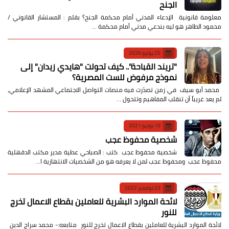
الجنح
معلومة قانونية الإدعاء المدني أمام محكمة الجنح؟ بقلم : المستشار القانوني /
محمود الطاهر هو ليه بندعي مدني أمام محكمة …
25 يوليو 2026
​"تريند القباحة".. كيف تحولت "هايدي زيدان" إلى
نموذج مرفوض للست المصرية؟
​ محمد أبو سيف ​في زمن تصدّرت فيه منصات التواصل الاجتماعي المشهد الإعلامي،
لم يعد غريباً أن تنقلب المفاهيم وتتحول …
10 يونيو 2021
شخصية محفوظ عجب
شخصية محفوظ عجب كتب : الصباحي عطية مدير مكتب الدقهلية
محفوظ عجب ومحفوظ عجب لمن لا يعرفه هو من الشخصيات الانتهازية ا…
23 نوفمبر 2022
لائحة الموارد البشرية للعاملين بقطاع الاعمال تخرج
للنور
لائحة الموارد البشرية للعاملين بقطاع الاعمال تخرج للنور متابعه:- محمد سراج الدين