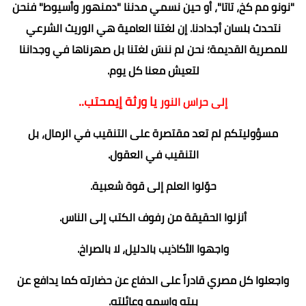
"نونو مم كخ، تاتا"، أو حين نسمي مدننا "دمنهور وأسيوط" فنحن
نتحدث بلسان أجدادنا. إن لغتنا العامية هي الوريث الشرعي
للمصرية القديمة؛ نحن لم ننسَ لغتنا بل صهرناها في وجداننا
لتعيش معنا كل يوم.
يا ورثة إيمحتب..
إلى حراس النور
مسؤوليتكم لم تعد مقتصرة على التنقيب في الرمال، بل
التنقيب في العقول.
حوّلوا العلم إلى قوة شعبية.
أنزلوا الحقيقة من رفوف الكتب إلى الناس.
واجهوا الأكاذيب بالدليل، لا بالصراخ.
واجعلوا كل مصري قادراً على الدفاع عن حضارته كما يدافع عن
بيته واسمه وعائلته.