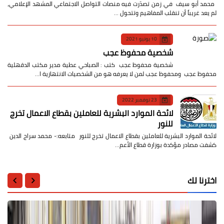
​ محمد أبو سيف ​في زمن تصدّرت فيه منصات التواصل الاجتماعي المشهد الإعلامي،
لم يعد غريباً أن تنقلب المفاهيم وتتحول …
10 يونيو 2021
شخصية محفوظ عجب
شخصية محفوظ عجب كتب : الصباحي عطية مدير مكتب الدقهلية
محفوظ عجب ومحفوظ عجب لمن لا يعرفه هو من الشخصيات الانتهازية ا…
23 نوفمبر 2022
لائحة الموارد البشرية للعاملين بقطاع الاعمال تخرج
للنور
لائحة الموارد البشرية للعاملين بقطاع الاعمال تخرج للنور متابعه:- محمد سراج الدين
كشفت مصادر مؤكدة بوزارة قطاع الأعم…
اخترنا لك