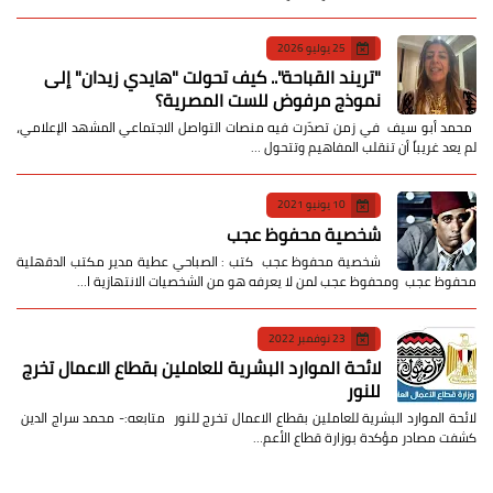
25 يوليو 2026
​"تريند القباحة".. كيف تحولت "هايدي زيدان" إلى
نموذج مرفوض للست المصرية؟
​ محمد أبو سيف ​في زمن تصدّرت فيه منصات التواصل الاجتماعي المشهد الإعلامي،
لم يعد غريباً أن تنقلب المفاهيم وتتحول …
10 يونيو 2021
شخصية محفوظ عجب
شخصية محفوظ عجب كتب : الصباحي عطية مدير مكتب الدقهلية
محفوظ عجب ومحفوظ عجب لمن لا يعرفه هو من الشخصيات الانتهازية ا…
23 نوفمبر 2022
لائحة الموارد البشرية للعاملين بقطاع الاعمال تخرج
للنور
لائحة الموارد البشرية للعاملين بقطاع الاعمال تخرج للنور متابعه:- محمد سراج الدين
كشفت مصادر مؤكدة بوزارة قطاع الأعم…