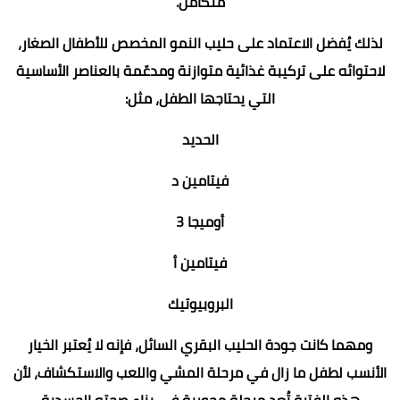
متكامل.
لذلك يُفضل الاعتماد على حليب النمو المخصص للأطفال الصغار،
لاحتوائه على تركيبة غذائية متوازنة ومدعّمة بالعناصر الأساسية
التي يحتاجها الطفل، مثل:
الحديد
فيتامين د
أوميجا 3
فيتامين أ
البروبيوتيك
ومهما كانت جودة الحليب البقري السائل، فإنه لا يُعتبر الخيار
الأنسب لطفل ما زال في مرحلة المشي واللعب والاستكشاف، لأن
هذه الفترة تُعد مرحلة محورية في بناء صحته الجسدية