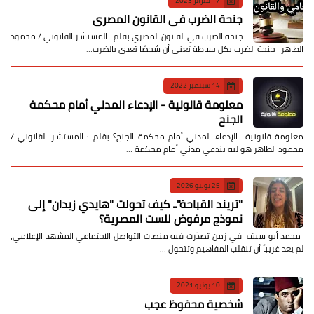
17 فبراير 2023
جنحة الضرب في القانون المصري
جنحة الضرب في القانون المصري بقلم : المستشار القانوني / محمود
الطاهر جنحة الضرب بكل بساطة تعني أن شخصًا تعدى بالضرب…
14 سبتمبر 2022
معلومة قانونية - الإدعاء المدني أمام محكمة
الجنح
معلومة قانونية الإدعاء المدني أمام محكمة الجنح؟ بقلم : المستشار القانوني /
محمود الطاهر هو ليه بندعي مدني أمام محكمة …
25 يوليو 2026
​"تريند القباحة".. كيف تحولت "هايدي زيدان" إلى
نموذج مرفوض للست المصرية؟
​ محمد أبو سيف ​في زمن تصدّرت فيه منصات التواصل الاجتماعي المشهد الإعلامي،
لم يعد غريباً أن تنقلب المفاهيم وتتحول …
10 يونيو 2021
شخصية محفوظ عجب