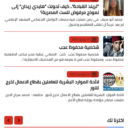
​"تريند القباحة".. كيف تحولت "هايدي زيدان" إلى
نموذج مرفوض للست المصرية؟
​ محمد أبو سيف ​في زمن تصدّرت فيه منصات التواصل الاجتماعي المشهد الإعلامي،
لم يعد غريباً أن تنقلب المفاهيم وتتحول …
10 يونيو 2021
شخصية محفوظ عجب
شخصية محفوظ عجب كتب : الصباحي عطية مدير مكتب الدقهلية
محفوظ عجب ومحفوظ عجب لمن لا يعرفه هو من الشخصيات الانتهازية ا…
23 نوفمبر 2022
لائحة الموارد البشرية للعاملين بقطاع الاعمال تخرج
للنور
لائحة الموارد البشرية للعاملين بقطاع الاعمال تخرج للنور متابعه:- محمد سراج الدين
كشفت مصادر مؤكدة بوزارة قطاع الأعم…
اخترنا لك