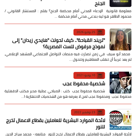
الجنح
معلومة قانونية الإدعاء المدني أمام محكمة الجنح؟ بقلم : المستشار القانوني /
محمود الطاهر هو ليه بندعي مدني أمام محكمة …
25 يوليو 2026
​"تريند القباحة".. كيف تحولت "هايدي زيدان" إلى
نموذج مرفوض للست المصرية؟
​ محمد أبو سيف ​في زمن تصدّرت فيه منصات التواصل الاجتماعي المشهد الإعلامي،
لم يعد غريباً أن تنقلب المفاهيم وتتحول …
10 يونيو 2021
شخصية محفوظ عجب
شخصية محفوظ عجب كتب : الصباحي عطية مدير مكتب الدقهلية
محفوظ عجب ومحفوظ عجب لمن لا يعرفه هو من الشخصيات الانتهازية ا…
23 نوفمبر 2022
لائحة الموارد البشرية للعاملين بقطاع الاعمال تخرج
للنور
لائحة الموارد البشرية للعاملين بقطاع الاعمال تخرج للنور متابعه:- محمد سراج الدين