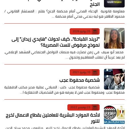
الجنح
معلومة قانونية الإدعاء المدني أمام محكمة الجنح؟ بقلم : المستشار القانوني /
محمود الطاهر هو ليه بندعي مدني أمام محكمة …
25 يوليو 2026
​"تريند القباحة".. كيف تحولت "هايدي زيدان" إلى
نموذج مرفوض للست المصرية؟
​ محمد أبو سيف ​في زمن تصدّرت فيه منصات التواصل الاجتماعي المشهد الإعلامي،
لم يعد غريباً أن تنقلب المفاهيم وتتحول …
10 يونيو 2021
شخصية محفوظ عجب
شخصية محفوظ عجب كتب : الصباحي عطية مدير مكتب الدقهلية
محفوظ عجب ومحفوظ عجب لمن لا يعرفه هو من الشخصيات الانتهازية ا…
23 نوفمبر 2022
لائحة الموارد البشرية للعاملين بقطاع الاعمال تخرج
للنور
لائحة الموارد البشرية للعاملين بقطاع الاعمال تخرج للنور متابعه:- محمد سراج الدين