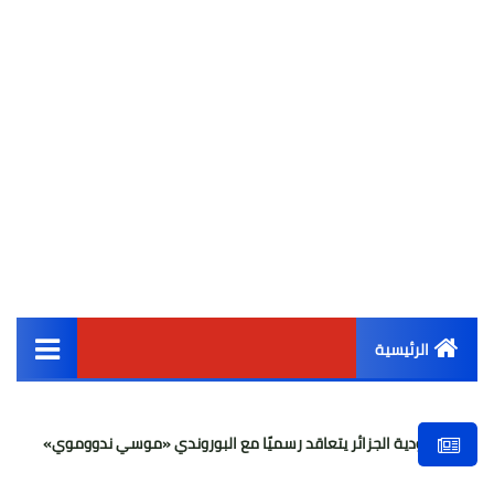
الرئيسية
القائمة الرئيسية
ة الجزائر يتعاقد رسميًا مع البوروندي «موسي ندووموي»
لماذا ال
أخبار مصر