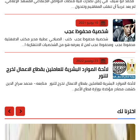
​ محمد أبو سيف ​في زمن تصدّرت فيه منصات التواصل الاجتماعي المشهد الإعلامي،
لم يعد غريباً أن تنقلب المفاهيم وتتحول …
10 يونيو 2021
شخصية محفوظ عجب
شخصية محفوظ عجب كتب : الصباحي عطية مدير مكتب الدقهلية
محفوظ عجب ومحفوظ عجب لمن لا يعرفه هو من الشخصيات الانتهازية ا…
23 نوفمبر 2022
لائحة الموارد البشرية للعاملين بقطاع الاعمال تخرج
للنور
لائحة الموارد البشرية للعاملين بقطاع الاعمال تخرج للنور متابعه:- محمد سراج الدين
كشفت مصادر مؤكدة بوزارة قطاع الأعم…
اخترنا لك