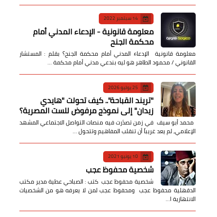
14 سبتمبر 2022
معلومة قانونية - الإدعاء المدني أمام
محكمة الجنح
معلومة قانونية الإدعاء المدني أمام محكمة الجنح؟ بقلم : المستشار
القانوني / محمود الطاهر هو ليه بندعي مدني أمام محكمة …
25 يوليو 2026
​"تريند القباحة".. كيف تحولت "هايدي
زيدان" إلى نموذج مرفوض للست المصرية؟
​ محمد أبو سيف ​في زمن تصدّرت فيه منصات التواصل الاجتماعي المشهد
الإعلامي، لم يعد غريباً أن تنقلب المفاهيم وتتحول …
10 يونيو 2021
شخصية محفوظ عجب
شخصية محفوظ عجب كتب : الصباحي عطية مدير مكتب
الدقهلية محفوظ عجب ومحفوظ عجب لمن لا يعرفه هو من الشخصيات
الانتهازية ا…