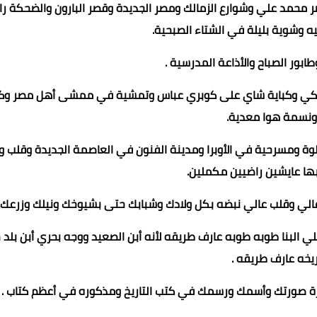
 محمد علي وشوارع الزمالك ومصر الجديدة وقصر البارون والضحكة را
 وشوية بليلة في الشتاء الصبحية.
طابور الصباح والأذاعة المدرسية .
الشوكي وكباية شاي على كوبري عباس وتمشية في ممشى أهل مصر وك
ونسمة هوا معدية.
ة ومسرحية في الأوبرا ومدينة الفنون في العاصمة الجديدة وقلب و
ها عايشين راضيين مكملين.
غالي وقلب عالي نبضه بكل ولادك وشبابك حتى بشيوخك ونيلك وزرعك.
لبنا طوبه طوبه عارف طريقه لأنه أبن الصعيد ووجه بحري أبن بلد 
يخه عارف طريقه .
رة صورتك وأسمك ورسمك في كتب التاريخ ومذكوره في أعظم كتاب .