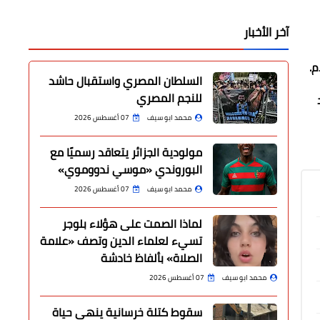
آخر الأخبار
م.
السلطان المصري واستقبال حاشد
للنجم المصري
محمد ابو سيف
07 أغسطس 2026
مولودية الجزائر يتعاقد رسميًا مع
البوروندي «موسي ندووموي»
محمد ابو سيف
07 أغسطس 2026
لماذا الصمت على هؤلاء بلوجر
تسيء لعلماء الدين وتصف «علامة
الصلاة» بألفاظ خادشة
محمد ابو سيف
07 أغسطس 2026
سقوط كتلة خرسانية ينهي حياة