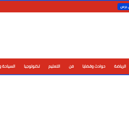
ي برس
الرياضة
حوادث وقضايا
فن
التعليم
تكنولوجيا
السياحة و