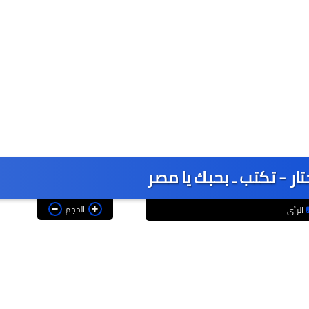
ار - تكتب ـ بحبك يا مصر
الحجم
الرأى