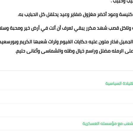
يب وحبيب .
يسة وعود أخضر مغزول ضفاير وعيد يحتفل كل الحبايب به.
بة وتاكل قصب شهد مكرر يبقي تعرف أن أنت في أرض خير ومحبة وسلا
جميل فخار ملون عليه حكايات الفيوم وتراث شعبها الكريم وبورسعيد
على الرمله مضلل وراسم خيال وظله والشماسى وأغانى حليم.
لقيادة السياسية
م الشعب مع مؤسسته العسكرية