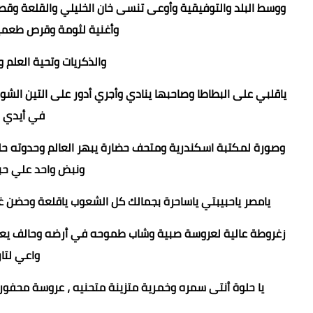
ووسط البلد والتوفيقية وأوعى تنسى خان الخليلي والقلعة وقصر
وأغنية لثومة وقرص طعميه
والذكريات وتحية العلم و
ياقلبي على البطاطا وصاحبها ينادي وأجري أدور على التين 
في أيدي 
وصورة لمكتبة اسكندرية ومتحف حضارة يبهر العالم وحدوته حلو
ونبض واحد علي حب
يامصر ياحبيبتي ياساحرة بجمالك كل الشعوب ياقلعة وحضن 
زغروطة عالية لعروسة صبية وشاب طموحه في أرضه وحالف يعلي ا
واعي لتار
يا حلوة أنتى سمره وخمرية متزينة متحنيه ، عروسة محفو