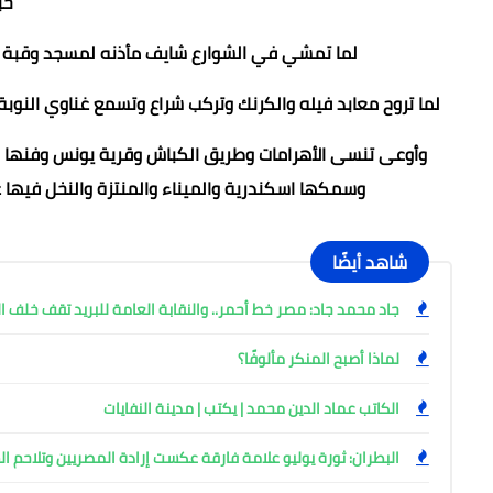
حب
لما تمشي في الشوارع شايف مأذنه لمسجد وقبة كن
لما تروح معابد فيله والكرنك وتركب شراع وتسمع غناوي النو
وأوعى تنسى الأهرامات وطريق الكباش وقرية يونس وفنها ال
وسمكها اسكندرية والميناء والمنتزة والنخل فيها 
شاهد أيضًا
جاد محمد جاد: مصر خط أحمر.. والنقابة العامة للبريد تقف خلف ا
لماذا أصبح المنكر مألوفًا؟
الكاتب عماد الدين محمد | يكتب | مدينة النفايات
البطران: ثورة يوليو علامة فارقة عكست إرادة المصريين وتلاح