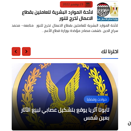
23 نوفمبر 2022
لائحة الموارد البشرية للعاملين بقطاع
الاعمال تخرج للنور
لائحة الموارد البشرية للعاملين بقطاع الاعمال تخرج للنور متابعه:- محمد
سراج الدين كشفت مصادر مؤكدة بوزارة قطاع الأعم…
اخترنا لك
أخبار مصر
أخبار مصر
محافظات
حوادث وقضايا
حوادث وقضايا
خطة إستراتيجية وضعتها الشركة
وزير التعليم العالي يتفقد المنشآت
مصرع سائق انقلب عليه جرار زراعى
الجديدة بالجامعة المصرية اليابانية
بالصور إزالات لمحلات مقامة بالمخالفة
المصرية ‏السودانية للتعاون خلال الخمس
تابوتا آثريا يوقع بتشكيل عصابي لبيع الآثار
بالبراجيل
بكفرالشيخ
بعين شمس
سنوات القادمة.‏
للعلوم والتكنولوجيا
ن