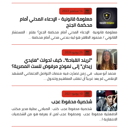
14 سبتمبر 2022
معلومة قانونية - الإدعاء المدني أمام
محكمة الجنح
معلومة قانونية الإدعاء المدني أمام محكمة الجنح؟ بقلم : المستشار
القانوني / محمود الطاهر هو ليه بندعي مدني أمام محكمة …
25 يوليو 2026
​"تريند القباحة".. كيف تحولت "هايدي
زيدان" إلى نموذج مرفوض للست المصرية؟
​ محمد أبو سيف ​في زمن تصدّرت فيه منصات التواصل الاجتماعي المشهد
الإعلامي، لم يعد غريباً أن تنقلب المفاهيم وتتحول …
10 يونيو 2021
شخصية محفوظ عجب
شخصية محفوظ عجب كتب : الصباحي عطية مدير مكتب
الدقهلية محفوظ عجب ومحفوظ عجب لمن لا يعرفه هو من الشخصيات
الانتهازية ا…