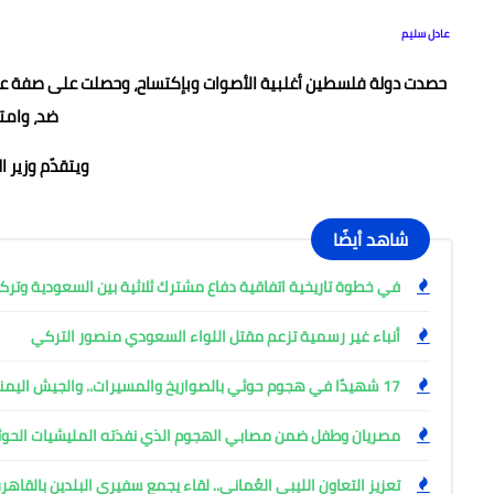
عادل سليم
ضد، وامتناع 42 عن ا
ويتقدّم وزير 
شاهد أيضًا
في خطوة تاريخية اتفاقية دفاع مشترك ثلاثية بين السعودية وتركي
أنباء غير رسمية تزعم مقتل اللواء السعودي منصور التركي
17 شهيدًا في هجوم حوثي بالصواريخ والمسيرات.. والجيش اليمني يتوعد
مصريان وطفل ضمن مصابي الهجوم الذي نفذته المليشيات الحوث
تعزيز التعاون الليبي العُماني.. لقاء يجمع سفيري البلدين بالقاهر