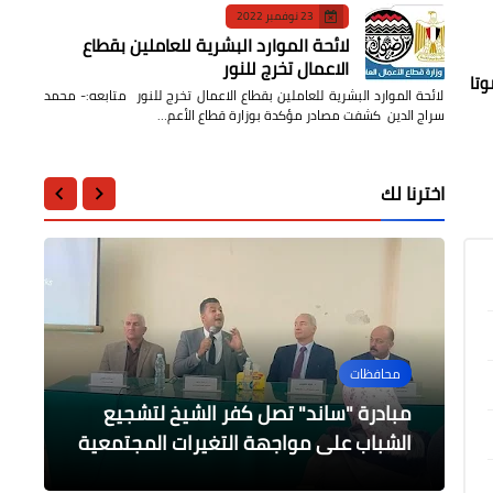
23 نوفمبر 2022
لائحة الموارد البشرية للعاملين بقطاع
الاعمال تخرج للنور
ت على صفة عضو مراقب في منظمة العمل الدولية ،وذلك بـ386 صوتا مؤيدا، مقابل 15 صوتا
لائحة الموارد البشرية للعاملين بقطاع الاعمال تخرج للنور متابعه:- محمد
سراج الدين كشفت مصادر مؤكدة بوزارة قطاع الأعم…
اخترنا لك
محافظات
الرياضة
محافظات
محافظات
محافظات
غنيم يتابع سير العمل وانتظام الخدمات
كولر : الأهلي منافس قوي في كأس
المقدمة للمواطنين خلال زيارته لوحدة
مبادرة "ساند" تصل كفر الشيخ لتشجيع
محافظ كفر الشيخ: افتتاح 8 معارض أهلا
الغضبان يشارك في إجتماع مجلس جامعة
بورسعيد
العالم للأندية
إبشنا الصحية
رمضان بمدن المحافظة
الشباب على مواجهة التغيرات المجتمعية