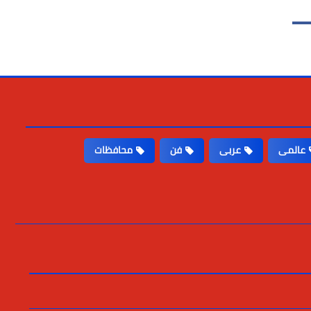
عالمى
عربى
فن
محافظات