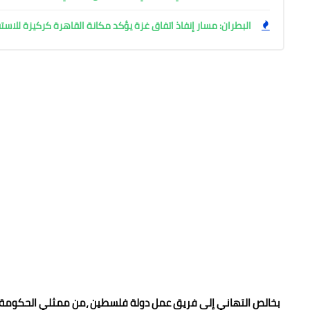
البطران: مسار إنفاذ اتفاق غزة يؤكد مكانة القاهرة كركيزة للاست
بخالص التهاني إلى فريق عمل دولة فلسطين ،من ممثلي الحكومة وأصح