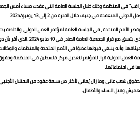
 مراقب” في المنظمة وذلك خلال الجلسة العامة التي عقدت مساء أمس الجم
قصر الأمم المتحدة ، في الجلسة العامة لمؤتمر العمل الدولي، والخاصة بد
هذا القرار ،وأعرب فيها عن الترحيب الكامل باعتماد القرار التاريخي الذي يتسق مع قرار الجمعية العامة الصادر في 10 مايو 024
يثاقها، وأنه ينبغي قبولها عضوًا في الأمم المتحدة والمنظمات والوكالات
اعتماد الدورة 352 لمجلس إدارة منظمة العمل الدولية قرار للمؤتمر لتعديل مركز فلسطين في المنظمة وحقو
ا في اجتماعاتها.
ًا بحقوق شعب عانى وما زال يُعاني لأكثر من سبعة عقود من الاحتلال الأجنبي
تهميش وقتل النساء والأطفال.