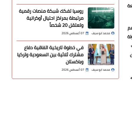
عة
روسيا تفكك شبكة منصات رقمية
مرتبطة بمراكز احتيال أوكرانية
وتعتقل 20 شخصاً
عم
محمد ابو سيف
07 أغسطس 2026
2 ،الذي أقر بأن دولة
في خطوة تاريخية اتفاقية دفاع
ق
مشترك ثلاثية بين السعودية وتركيا
وباكستان
محمد ابو سيف
07 أغسطس 2026
،