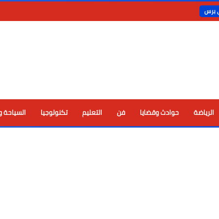
ي برس
الرياضة
حوادث وقضايا
فن
التعليم
تكنولوجيا
السياحة و