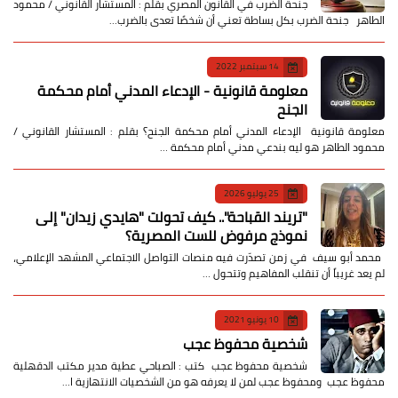
جنحة الضرب في القانون المصري بقلم : المستشار القانوني / محمود
الطاهر جنحة الضرب بكل بساطة تعني أن شخصًا تعدى بالضرب…
14 سبتمبر 2022
معلومة قانونية - الإدعاء المدني أمام محكمة
الجنح
معلومة قانونية الإدعاء المدني أمام محكمة الجنح؟ بقلم : المستشار القانوني /
محمود الطاهر هو ليه بندعي مدني أمام محكمة …
25 يوليو 2026
​"تريند القباحة".. كيف تحولت "هايدي زيدان" إلى
نموذج مرفوض للست المصرية؟
​ محمد أبو سيف ​في زمن تصدّرت فيه منصات التواصل الاجتماعي المشهد الإعلامي،
لم يعد غريباً أن تنقلب المفاهيم وتتحول …
10 يونيو 2021
شخصية محفوظ عجب
شخصية محفوظ عجب كتب : الصباحي عطية مدير مكتب الدقهلية
محفوظ عجب ومحفوظ عجب لمن لا يعرفه هو من الشخصيات الانتهازية ا…