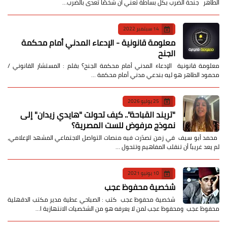
الطاهر جنحة الضرب بكل بساطة تعني أن شخصًا تعدى بالضرب…
14 سبتمبر 2022
معلومة قانونية - الإدعاء المدني أمام محكمة
الجنح
معلومة قانونية الإدعاء المدني أمام محكمة الجنح؟ بقلم : المستشار القانوني /
محمود الطاهر هو ليه بندعي مدني أمام محكمة …
25 يوليو 2026
​"تريند القباحة".. كيف تحولت "هايدي زيدان" إلى
نموذج مرفوض للست المصرية؟
​ محمد أبو سيف ​في زمن تصدّرت فيه منصات التواصل الاجتماعي المشهد الإعلامي،
لم يعد غريباً أن تنقلب المفاهيم وتتحول …
10 يونيو 2021
شخصية محفوظ عجب
شخصية محفوظ عجب كتب : الصباحي عطية مدير مكتب الدقهلية
محفوظ عجب ومحفوظ عجب لمن لا يعرفه هو من الشخصيات الانتهازية ا…