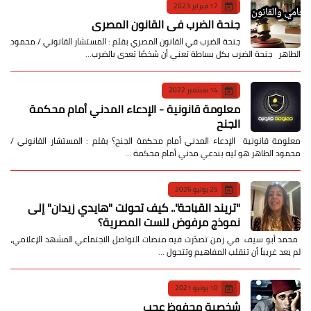
17 فبراير 2023
جنحة الضرب في القانون المصري
جنحة الضرب في القانون المصري بقلم : المستشار القانوني / محمود
الطاهر جنحة الضرب بكل بساطة تعني أن شخصًا تعدى بالضرب…
14 سبتمبر 2022
معلومة قانونية - الإدعاء المدني أمام محكمة
الجنح
معلومة قانونية الإدعاء المدني أمام محكمة الجنح؟ بقلم : المستشار القانوني /
محمود الطاهر هو ليه بندعي مدني أمام محكمة …
25 يوليو 2026
​"تريند القباحة".. كيف تحولت "هايدي زيدان" إلى
نموذج مرفوض للست المصرية؟
​ محمد أبو سيف ​في زمن تصدّرت فيه منصات التواصل الاجتماعي المشهد الإعلامي،
لم يعد غريباً أن تنقلب المفاهيم وتتحول …
10 يونيو 2021
شخصية محفوظ عجب