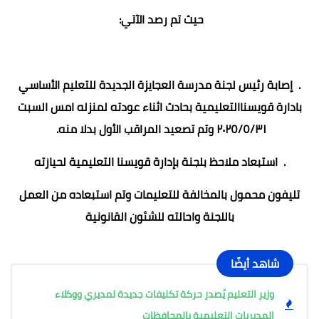
حيث تم رصد الآتي:
. إصابة رئيس لجنة مدرسة العجايزة الجديدة للتعليم الأساسي
بادارة قويسناالتعليمية بحادث اثناء عودته لمنزله امس السبت
٢٠٢٥/٥/٣١ وتم تصعيد المراقب الأول بدلا منه.
. استبعاد ملاحظ بلجنة بإدارة قويسنا التعليمية لحيازته
تليفون محمول بالمخالفة للتعليمات وتم استبعاده من العمل
باللجنة واحالته للشئون القانونية
شاهد أيضًا
وزير التعليم يُصدر حركة تكليفات جديدة لمديري ووكلاء
المديريات التعليمية بالمحافظات