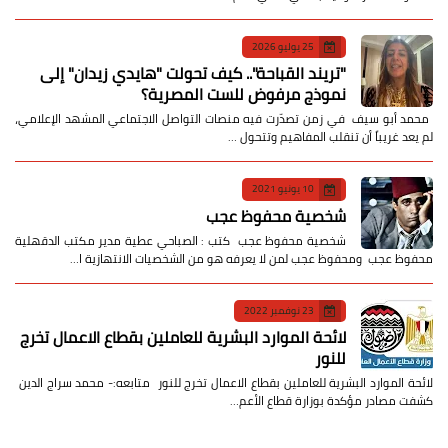
25 يوليو 2026
​"تريند القباحة".. كيف تحولت "هايدي زيدان" إلى
نموذج مرفوض للست المصرية؟
​ محمد أبو سيف ​في زمن تصدّرت فيه منصات التواصل الاجتماعي المشهد الإعلامي،
لم يعد غريباً أن تنقلب المفاهيم وتتحول …
10 يونيو 2021
شخصية محفوظ عجب
شخصية محفوظ عجب كتب : الصباحي عطية مدير مكتب الدقهلية
محفوظ عجب ومحفوظ عجب لمن لا يعرفه هو من الشخصيات الانتهازية ا…
23 نوفمبر 2022
لائحة الموارد البشرية للعاملين بقطاع الاعمال تخرج
للنور
لائحة الموارد البشرية للعاملين بقطاع الاعمال تخرج للنور متابعه:- محمد سراج الدين
كشفت مصادر مؤكدة بوزارة قطاع الأعم…