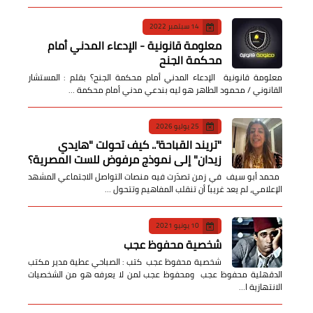
14 سبتمبر 2022
معلومة قانونية - الإدعاء المدني أمام
محكمة الجنح
معلومة قانونية الإدعاء المدني أمام محكمة الجنح؟ بقلم : المستشار
القانوني / محمود الطاهر هو ليه بندعي مدني أمام محكمة …
25 يوليو 2026
​"تريند القباحة".. كيف تحولت "هايدي
زيدان" إلى نموذج مرفوض للست المصرية؟
​ محمد أبو سيف ​في زمن تصدّرت فيه منصات التواصل الاجتماعي المشهد
الإعلامي، لم يعد غريباً أن تنقلب المفاهيم وتتحول …
10 يونيو 2021
شخصية محفوظ عجب
شخصية محفوظ عجب كتب : الصباحي عطية مدير مكتب
الدقهلية محفوظ عجب ومحفوظ عجب لمن لا يعرفه هو من الشخصيات
الانتهازية ا…