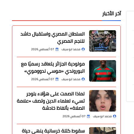
آخر الأخبار
السلطان المصري واستقبال حاشد
للنجم المصري
محمد ابو سيف
07 أغسطس 2026
مولودية الجزائر يتعاقد رسميًا مع
البوروندي «موسي ندووموي»
محمد ابو سيف
07 أغسطس 2026
لماذا الصمت على هؤلاء بلوجر
تسيء لعلماء الدين وتصف «علامة
الصلاة» بألفاظ خادشة
محمد ابو سيف
07 أغسطس 2026
سقوط كتلة خرسانية ينهي حياة