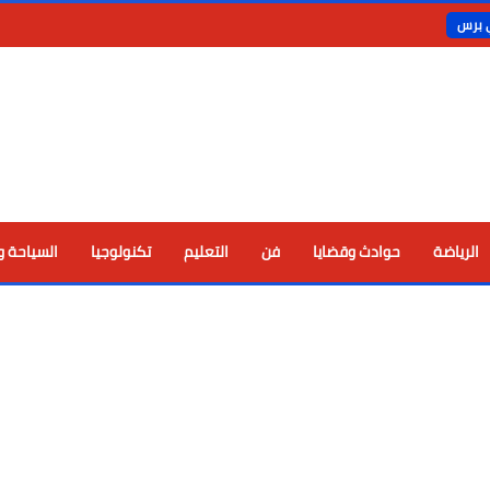
ي برس
الرياضة
حوادث وقضايا
فن
التعليم
تكنولوجيا
السياحة و