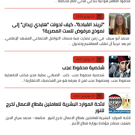
محمود الطاهر هو ليه بندعي مدني أمام محكمة …
25 يوليو 2026
​"تريند القباحة".. كيف تحولت "هايدي زيدان" إلى
نموذج مرفوض للست المصرية؟
​ محمد أبو سيف ​في زمن تصدّرت فيه منصات التواصل الاجتماعي المشهد الإعلامي،
لم يعد غريباً أن تنقلب المفاهيم وتتحول …
10 يونيو 2021
شخصية محفوظ عجب
شخصية محفوظ عجب كتب : الصباحي عطية مدير مكتب الدقهلية
محفوظ عجب ومحفوظ عجب لمن لا يعرفه هو من الشخصيات الانتهازية ا…
23 نوفمبر 2022
لائحة الموارد البشرية للعاملين بقطاع الاعمال تخرج
للنور
لائحة الموارد البشرية للعاملين بقطاع الاعمال تخرج للنور متابعه:- محمد سراج الدين
كشفت مصادر مؤكدة بوزارة قطاع الأعم…