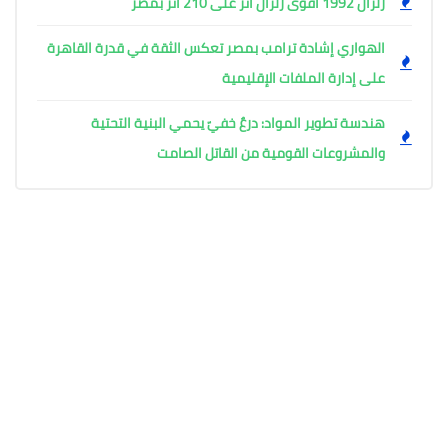
زلزال 1992 أقوى زلزال أثّر على 210 أثر بمصر
الهواري إشادة ترامب بمصر تعكس الثقة في قدرة القاهرة
على إدارة الملفات الإقليمية
هندسة تطوير المواد: درعٌ خفيّ يحمي البنية التحتية
والمشروعات القومية من القاتل الصامت