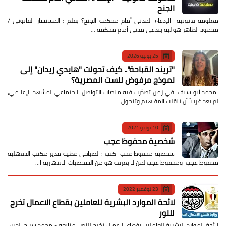
الجنح
معلومة قانونية الإدعاء المدني أمام محكمة الجنح؟ بقلم : المستشار القانوني /
محمود الطاهر هو ليه بندعي مدني أمام محكمة …
25 يوليو 2026
​"تريند القباحة".. كيف تحولت "هايدي زيدان" إلى
نموذج مرفوض للست المصرية؟
​ محمد أبو سيف ​في زمن تصدّرت فيه منصات التواصل الاجتماعي المشهد الإعلامي،
لم يعد غريباً أن تنقلب المفاهيم وتتحول …
10 يونيو 2021
شخصية محفوظ عجب
شخصية محفوظ عجب كتب : الصباحي عطية مدير مكتب الدقهلية
محفوظ عجب ومحفوظ عجب لمن لا يعرفه هو من الشخصيات الانتهازية ا…
23 نوفمبر 2022
لائحة الموارد البشرية للعاملين بقطاع الاعمال تخرج
للنور
لائحة الموارد البشرية للعاملين بقطاع الاعمال تخرج للنور متابعه:- محمد سراج الدين