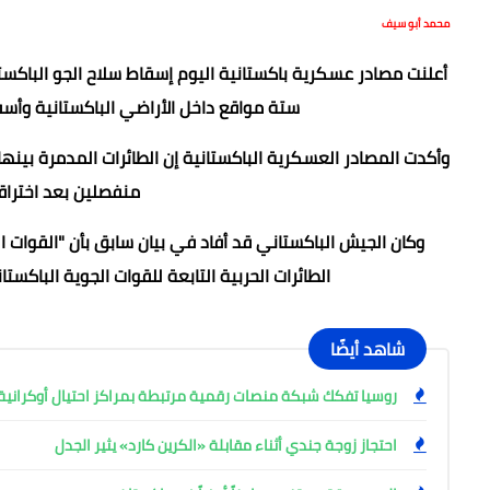
محمد أبو سيف
ستة مواقع داخل الأراضي الباكستانية وأسفرت عن مقتل 8 أشخاص على ا
وأكدت المصادر العسكرية الباكستانية إن الطائرات المدمرة بين
منفصلين بعد اختراق
وكان الجيش الباكستاني قد أفاد في بيان سابق بأن "القوات ا
الطائرات الحربية التابعة للقوات الجوية الباك
شاهد أيضًا
روسيا تفكك شبكة منصات رقمية مرتبطة بمراكز احتيال أوكرانية وتعتقل
احتجاز زوجة جندي أثناء مقابلة «الكرين كارد» يثير الجدل