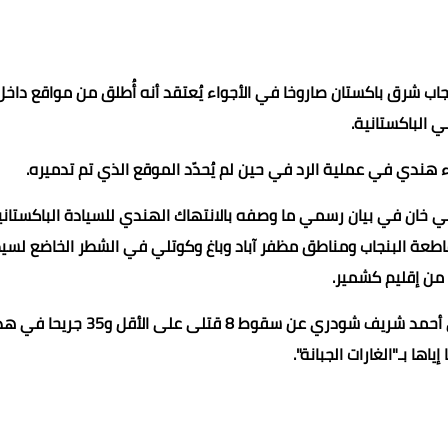
ب شرق باكستان صاروخا في الأجواء يُعتقد أنه أُطلق من مواقع داخل
ي الباكستانية.
ء هندي في عملية الرد في حين لم يُحدّد الموقع الذي تم تدميره.
لي خان في بيان رسمي ما وصفه بالانتهاك الهندي للسيادة الباكستاني
عة البنجاب ومناطق مظفر آباد وباغ وكوتلي في الشطر الخاضع لسي
من إقليم كشمير.
وكشف المدير العام لهيئة العلاقات العامة للجيش الباكستاني أحمد شريف شودري عن سقوط 8 قتلى على الأقل 
ياها بـ"الغارات الجبانة".