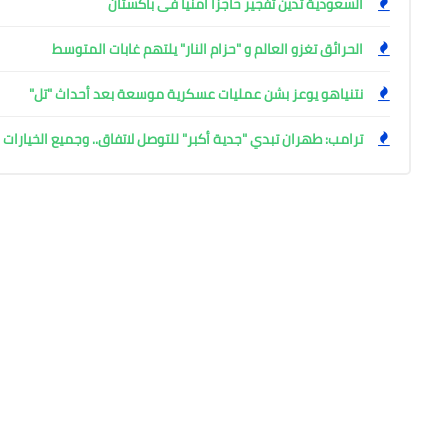
السعودية تدين تفجير حاجزاً أمنياً فى باكستان
الحرائق تغزو العالم و "حزام النار" يلتهم غابات المتوسط
نتنياهو يوعز بشن عمليات عسكرية موسعة بعد أحداث "تل"
ترامب: طهران تبدي "جدية أكبر" للتوصل لاتفاق.. وجميع الخيارا