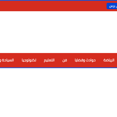
ي برس
الرياضة
حوادث وقضايا
فن
التعليم
تكنولوجيا
السياحة و