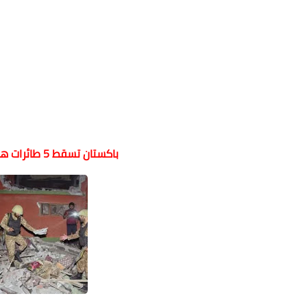
باكستان تسقط 5 طائرات هندية ردا على الضربات الجوية الهندية