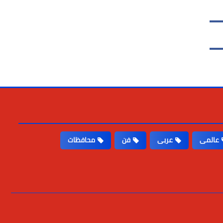
عالمى
عربى
فن
محافظات