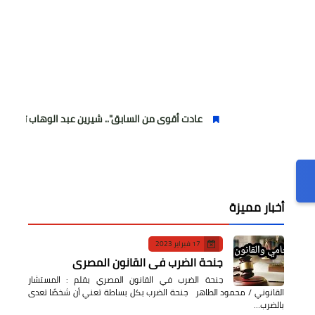
عادت أقوى من السابق".. شيرين عبد الوهاب تتألق في أولى حفلات
أخبار مميزة
17 فبراير 2023
جنحة الضرب في القانون المصري
جنحة الضرب في القانون المصري بقلم : المستشار
القانوني / محمود الطاهر جنحة الضرب بكل بساطة تعني أن شخصًا تعدى
بالضرب…