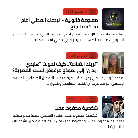
14 سبتمبر 2022
معلومة قانونية - الإدعاء المدني أمام
محكمة الجنح
معلومة قانونية الإدعاء المدني أمام محكمة الجنح؟ بقلم : المستشار
القانوني / محمود الطاهر هو ليه بندعي مدني أمام محكمة …
25 يوليو 2026
​"تريند القباحة".. كيف تحولت "هايدي
زيدان" إلى نموذج مرفوض للست المصرية؟
​ محمد أبو سيف ​في زمن تصدّرت فيه منصات التواصل الاجتماعي المشهد
الإعلامي، لم يعد غريباً أن تنقلب المفاهيم وتتحول …
10 يونيو 2021
شخصية محفوظ عجب
شخصية محفوظ عجب كتب : الصباحي عطية مدير مكتب
الدقهلية محفوظ عجب ومحفوظ عجب لمن لا يعرفه هو من الشخصيات
الانتهازية ا…