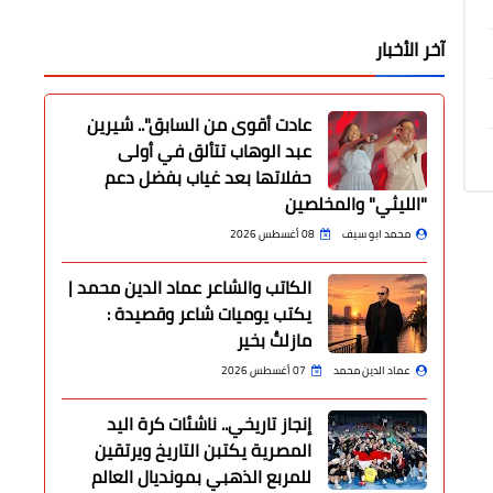
آخر الأخبار
عادت أقوى من السابق".. شيرين
عبد الوهاب تتألق في أولى
حفلاتها بعد غياب بفضل دعم
"الليثي" والمخلصين
محمد ابو سيف
08 أغسطس 2026
الكاتب والشاعر عماد الدين محمد |
يكتب يوميات شاعر وقصيدة :
مازلتُ بخير
عماد الدين محمد
07 أغسطس 2026
إنجاز تاريخي.. ناشئات كرة اليد
المصرية يكتبن التاريخ ويرتقين
للمربع الذهبي بمونديال العالم