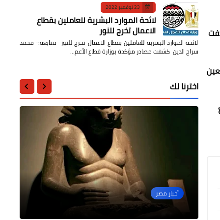
23 نوفمبر 2022
لائحة الموارد البشرية للعاملين بقطاع
الاعمال تخرج للنور
ستهدفت
لائحة الموارد البشرية للعاملين بقطاع الاعمال تخرج للنور متابعه:- محمد
سراج الدين كشفت مصادر مؤكدة بوزارة قطاع الأعم…
عين
اخترنا لك
عربى
منوعات
لقاء القنصل العام لجمهورية مصر العربية
مقالات
سياسة
بالجالية المصرية بالمملكة العربية
رئيس الاتحاد الدولي للصحافة العربية
أخبار مصر
السعودية
ضيف برنامج ( كان والآن )
أخطر مرحلة في تاريخ مصر
عيد الشرطة تاريخ ومكانة وطنية