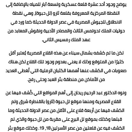
يوضح وجود أحد عشرة قلعة عسكرية وتسعة آبار للمياه بالإضافة إلى
النقطة المركزية المعروفة بقلعة ثارو (تل حبوة)، وهي نقطة
الانطلاق للجيوش المصرية في عصر الدولة الحديثة كما ورد في
حوليات الملك تحوتمس الثالث والمصادر الأدبية ونقوش المعابد من
عهد الملك رمسيس الثاني.
لكن ما تم كشفه بشمال سيناء عن هذه القلاع المصرية يُعتبر أقل
كثيرًا من المتوقع وذلك لا يعني بعدوم وجود تلك القلاع لكن هناك
صعوبات في الكشف عنها أهمها الكثبان الرملية التي تُغطي العديد
من الأماكن من منطقة بئر العبد وحتى رفح.
ونوه الدكتور عبد الرحيم ريحان إلى أهم المواقع التي كُشف فيها عن
القلاع المصرية ومنها موقع تل حبوة (ثارو) بالقنطرة شرق وتم
الكشف فيها عن أربعة قلاع على الأقل من عصر الدولة الحديثة وما
قبلها وكذلك بموقع تل البرج على مقربة من تل حبوة والذي تم
الكشف فيه عن قلعتين من عصر الأسرتين 18، 19. وكذلك موقع بئر