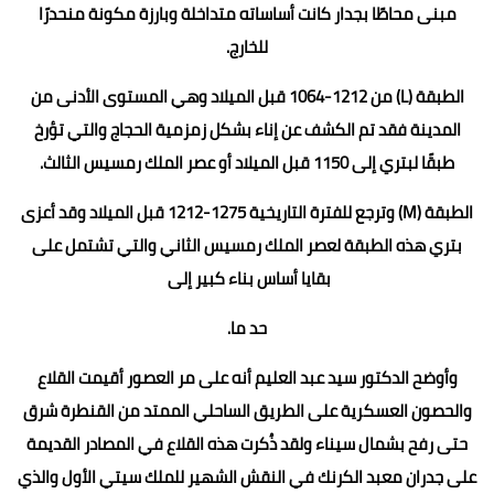
مبنى محاطًا بجدار كانت أساساته متداخلة وبارزة مكونة منحدرًا
للخارج.
الطبقة (L) من 1212-1064 قبل الميلاد وهي المستوى الأدنى من
المدينة فقد تم الكشف عن إناء بشكل زمزمية الحجاج والتي تؤرخ
طبقًا لبتري إلى 1150 قبل الميلاد أو عصر الملك رمسيس الثالث.
الطبقة (M) وترجع للفترة التاريخية 1275-1212 قبل الميلاد وقد أعزى
بتري هذه الطبقة لعصر الملك رمسيس الثاني والتي تشتمل على
بقايا أساس بناء كبير إلى
حد ما.
وأوضح الدكتور سيد عبد العليم أنه على مر العصور أقيمت القلاع
والحصون العسكرية على الطريق الساحلي الممتد من القنطرة شرق
حتى رفح بشمال سيناء ولقد ذُكرت هذه القلاع في المصادر القديمة
على جدران معبد الكرنك في النقش الشهير للملك سيتي الأول والذي