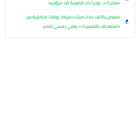
«مفبرك».. وإجراءات قانونية ضد مروّجيه
غموض يكتنف حادث ميناء دمياط.. روايات متضاربة بين
«استهداف بالمسيرات» ونفي رسمي لمصر