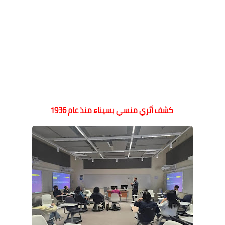
كشف أثري منسي بسيناء منذ عام 1936