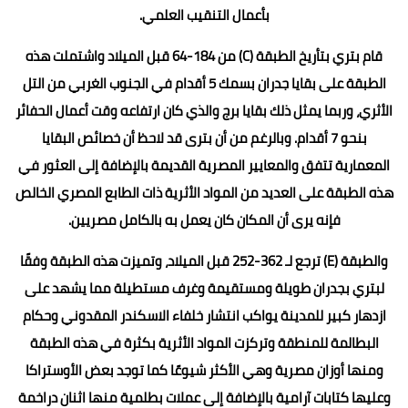
بأعمال التنقيب العلمي.
قام بتري بتأريخ الطبقة (C) من 184-64 قبل الميلاد واشتملت هذه
الطبقة على بقايا جدران بسمك 5 أقدام في الجنوب الغربي من التل
الأثري، وربما يمثل ذلك بقايا برج والذي كان ارتفاعه وقت أعمال الحفائر
بنحو 7 أقدام. وبالرغم من أن بترى قد لاحظ أن خصائص البقايا
المعمارية تتفق والمعايير المصرية القديمة بالإضافة إلى العثور في
هذه الطبقة على العديد من المواد الأثرية ذات الطابع المصري الخالص
فإنه يرى أن المكان كان يعمل به بالكامل مصريين.
والطبقة (E) ترجع لـ 362-252 قبل الميلاد، وتميزت هذه الطبقة وفقًا
لبتري بجدران طويلة ومستقيمة وغرف مستطيلة مما يشهد على
ازدهار كبير للمدينة يواكب انتشار خلفاء الاسكندر المقدوني وحكام
البطالمة للمنطقة وتركزت المواد الأثرية بكثرة في هذه الطبقة
ومنها أوزان مصرية وهي الأكثر شيوعًا كما توجد بعض الأوستراكا
وعليها كتابات آرامية بالإضافة إلى عملات بطلمية منها اثنان دراخمة