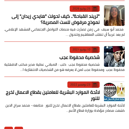
25 يوليو 2026
​"تريند القباحة".. كيف تحولت "هايدي زيدان" إلى
نموذج مرفوض للست المصرية؟
​ محمد أبو سيف ​في زمن تصدّرت فيه منصات التواصل الاجتماعي المشهد الإعلامي،
لم يعد غريباً أن تنقلب المفاهيم وتتحول …
10 يونيو 2021
شخصية محفوظ عجب
شخصية محفوظ عجب كتب : الصباحي عطية مدير مكتب الدقهلية
محفوظ عجب ومحفوظ عجب لمن لا يعرفه هو من الشخصيات الانتهازية ا…
23 نوفمبر 2022
لائحة الموارد البشرية للعاملين بقطاع الاعمال تخرج
للنور
لائحة الموارد البشرية للعاملين بقطاع الاعمال تخرج للنور متابعه:- محمد سراج الدين
كشفت مصادر مؤكدة بوزارة قطاع الأعم…