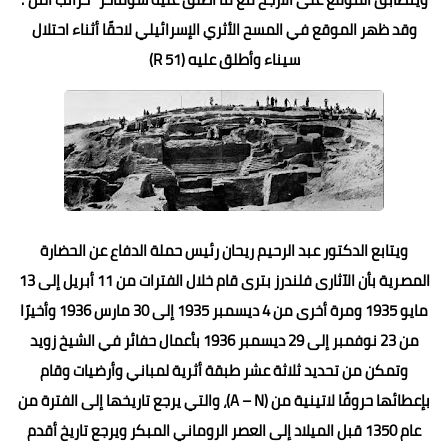
وقد ظهر الموقع في المسح الأثري الإسرائيلي لاحقًا أثناء احتلال
سيناء وأطلق عليه (R 51)
ويتابع الدكتور عبد الرحيم ريحان رئيس حملة الدفاع عن الحضارة
المصرية بأن الآثارى فلندرز بترى قام خلال الفترات من 11 أبريل إلى 13
مايو 1935 ومرة أخرى من 4 ديسمبر 1935 إلى 30 مارس 1936 وأخيرًا
من 23 نوفمبر إلى 29 ديسمبر 1936 بأعمال حفائر في الشيخ زويد
وتمكن من تحديد ثلاثة عشر طبقة أثرية لمباني وأرضيات وقام
بإعطائها حروفًا لاتينية من (A – N)، والتي يرجع تاريخها إلى الفترة من
عام 1350 قبل الميلاد إلى العصر الروماني المبكر ويرجع تاريخ أقدم