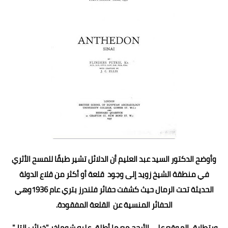
وأوضح الدكتور السيد عبد العليم أن الدلائل تشير طبقًا للمسح الأثري
في منطقة الشيخ زويد إلى وجود قلعة أو أكثر من قلاع الدولة
الحديثة تحت الرمال حيث كشفت حفائر فلندرز بتري عام 1936وهي
الحفائر المنسية عن القلعة المفقودة.
ويتطابق الموقع على الأرجح مع ما أطلق عليه شوماخر "خرائب التل".