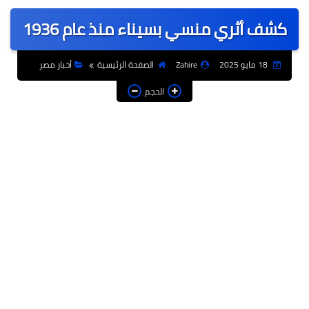
عربى
كشف أثري منسي بسيناء منذ عام 1936
عالمى
الرياضة
18 مايو 2025
Zahire
الصفحة الرئيسية
أخبار مصر
حوادث وقضايا
الحجم
فن
التعليم
تكنولوجيا
السياحة والفنادق