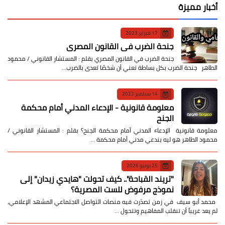
أخبار مميزة
17 فبراير 2023
جنحة الضرب في القانون المصري
جنحة الضرب في القانون المصري بقلم : المستشار القانوني / محمود
الطاهر جنحة الضرب بكل بساطة تعني أن شخصًا تعدى بالضرب…
14 سبتمبر 2022
معلومة قانونية - الإدعاء المدني أمام محكمة
الجنح
معلومة قانونية الإدعاء المدني أمام محكمة الجنح؟ بقلم : المستشار القانوني /
محمود الطاهر هو ليه بندعي مدني أمام محكمة …
25 يوليو 2026
​"تريند القباحة".. كيف تحولت "هايدي زيدان" إلى
نموذج مرفوض للست المصرية؟
​ محمد أبو سيف ​في زمن تصدّرت فيه منصات التواصل الاجتماعي المشهد الإعلامي،
لم يعد غريباً أن تنقلب المفاهيم وتتحول …