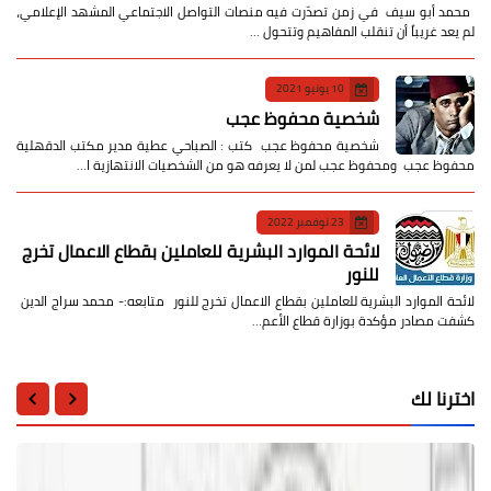
​ محمد أبو سيف ​في زمن تصدّرت فيه منصات التواصل الاجتماعي المشهد الإعلامي،
لم يعد غريباً أن تنقلب المفاهيم وتتحول …
10 يونيو 2021
شخصية محفوظ عجب
شخصية محفوظ عجب كتب : الصباحي عطية مدير مكتب الدقهلية
محفوظ عجب ومحفوظ عجب لمن لا يعرفه هو من الشخصيات الانتهازية ا…
23 نوفمبر 2022
لائحة الموارد البشرية للعاملين بقطاع الاعمال تخرج
للنور
لائحة الموارد البشرية للعاملين بقطاع الاعمال تخرج للنور متابعه:- محمد سراج الدين
كشفت مصادر مؤكدة بوزارة قطاع الأعم…
اخترنا لك