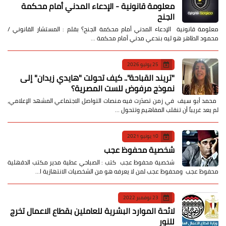
معلومة قانونية - الإدعاء المدني أمام محكمة
الجنح
معلومة قانونية الإدعاء المدني أمام محكمة الجنح؟ بقلم : المستشار القانوني /
محمود الطاهر هو ليه بندعي مدني أمام محكمة …
25 يوليو 2026
​"تريند القباحة".. كيف تحولت "هايدي زيدان" إلى
نموذج مرفوض للست المصرية؟
​ محمد أبو سيف ​في زمن تصدّرت فيه منصات التواصل الاجتماعي المشهد الإعلامي،
لم يعد غريباً أن تنقلب المفاهيم وتتحول …
10 يونيو 2021
شخصية محفوظ عجب
شخصية محفوظ عجب كتب : الصباحي عطية مدير مكتب الدقهلية
محفوظ عجب ومحفوظ عجب لمن لا يعرفه هو من الشخصيات الانتهازية ا…
23 نوفمبر 2022
لائحة الموارد البشرية للعاملين بقطاع الاعمال تخرج
للنور