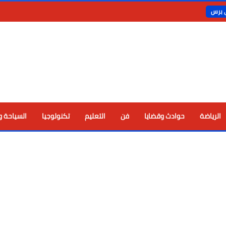
ي برس
الرياضة
حوادث وقضايا
فن
التعليم
تكنولوجيا
السياحة و