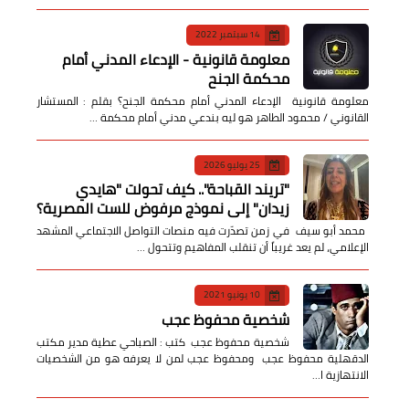
14 سبتمبر 2022
معلومة قانونية - الإدعاء المدني أمام
محكمة الجنح
معلومة قانونية الإدعاء المدني أمام محكمة الجنح؟ بقلم : المستشار
القانوني / محمود الطاهر هو ليه بندعي مدني أمام محكمة …
25 يوليو 2026
​"تريند القباحة".. كيف تحولت "هايدي
زيدان" إلى نموذج مرفوض للست المصرية؟
​ محمد أبو سيف ​في زمن تصدّرت فيه منصات التواصل الاجتماعي المشهد
الإعلامي، لم يعد غريباً أن تنقلب المفاهيم وتتحول …
10 يونيو 2021
شخصية محفوظ عجب
شخصية محفوظ عجب كتب : الصباحي عطية مدير مكتب
الدقهلية محفوظ عجب ومحفوظ عجب لمن لا يعرفه هو من الشخصيات
الانتهازية ا…