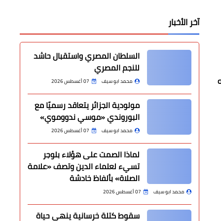
آخر الأخبار
السلطان المصري واستقبال حاشد
للنجم المصري
ه
محمد ابو سيف
07 أغسطس 2026
مولودية الجزائر يتعاقد رسميًا مع
البوروندي «موسي ندووموي»
محمد ابو سيف
07 أغسطس 2026
لماذا الصمت على هؤلاء بلوجر
تسيء لعلماء الدين وتصف «علامة
الصلاة» بألفاظ خادشة
محمد ابو سيف
07 أغسطس 2026
سقوط كتلة خرسانية ينهي حياة