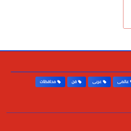
عالمى
عربى
فن
محافظات