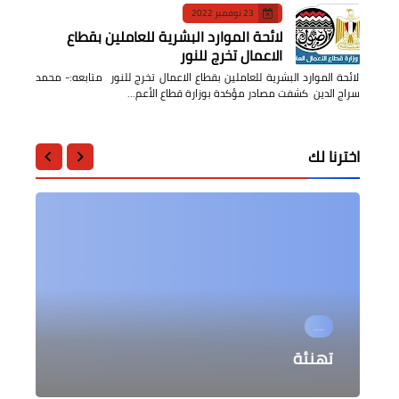
23 نوفمبر 2022
لائحة الموارد البشرية للعاملين بقطاع
الاعمال تخرج للنور
لائحة الموارد البشرية للعاملين بقطاع الاعمال تخرج للنور متابعه:- محمد
سراج الدين كشفت مصادر مؤكدة بوزارة قطاع الأعم…
اخترنا لك
....
فن
....
الرياضة
منوعات
انسحاب قوات التحالف من العراق و
فيلم تامر حسنى الجديد " مش أنا " يحطم
تهنئة
تهنئة
الأرقام القياسية بالسينما
العودة إلي قواعدها بالكويت
محمد قاسم ينضم الى النصر السعودي