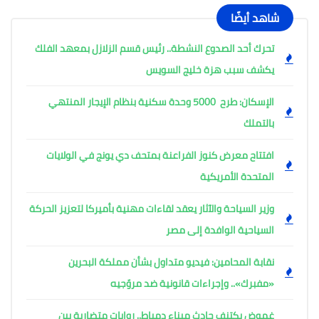
شاهد أيضًا
تحرك أحد الصدوع النشطة.. رئيس قسم الزلازل بمعهد الفلك
يكشف سبب هزة خليج السويس
الإسكان: طرح 5000 وحدة سكنية بنظام الإيجار المنتهي
بالتملك
افتتاح معرض كنوز الفراعنة بمتحف دي يونج في الولايات
المتحدة الأمريكية
وزير السياحة والآثار يعقد لقاءات مهنية بأميركا لتعزيز الحركة
السياحية الوافدة إلى مصر
نقابة المحامين: فيديو متداول بشأن مملكة البحرين
«مفبرك».. وإجراءات قانونية ضد مروّجيه
غموض يكتنف حادث ميناء دمياط.. روايات متضاربة بين