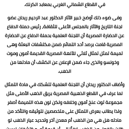
في القطاع الشمالي الغربي بمعابد الكرنك.
وفى ضوء ذلك أوضح خبير الآثار الدكتور عبد الرحيم ريحان عضو
لجنة التاريخ والآثار بالمجلس الأعلى للثقافة، رئيس حملة الدفاع
عن الحضارة المصرية أن اللجنة العلمية بحملة الدفاع عن الحضارة
المصرية قامت برصد أحد التمائم ضمن مكتشفات البعثة وهى
تميمة تمثل تمثال ثلاثي للآلهة المصرية القديمة آمون وموت
وخونسو والذى جاء ضمن الإعلان عن الكشف أن مادتها من
الذهب.
وأضاف الدكتور ريحان أن اللجنة العلمية تتشكك في مادة التمثال
لما عرف في القطع الذهبية المصرية بريق الذهب الأصلى مثل
مجموعة توت عنخ آمون وخلافه ولكن لون هذه التميمة أصفر
ولذا يطالب بعرض التمثال على متخصصين لتوثيقه والتأكد من
مادته هل هي من الذهب أم معدن آخر وتحديد عيار الذهب لو
كانت بالفعل من الذهب، لافتًا إلى أن قيمة أي مكتشفات ليست