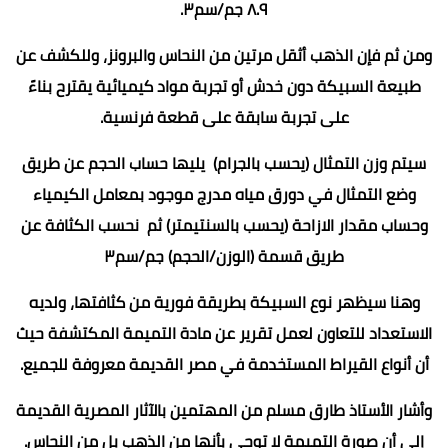
٨.٩ جم/سم٣.
ومن ثم فإن الذهب أثقل مرتين من النحاس والبرونز، وللكشف عن
طبيعة السبيكة دون خدش أو تجربة مواد كيميائية يقترح بناءً
على تجربة سابقة على قطعة فرنسية.
سيتم وزن التمثال (يحسب بالجرام) يليها حساب الحجم عن طريق
وضع التمثال في دورق مياه مدرج موجود بمعامل الكيمياء
وحساب مقدار الازاحة (يحسب بالسنتيمتر) ثم نحسب الكثافة عن
طريق قسمة (الوزن/الحجم) جم/سم٣
وهنا سيظهر نوع السبيكة بطريقة فورية من كثافتها، ولديه
الاستعداد للتعاون لعمل تقرير عن مادة التميمة المكتشفة حيث
أن أنواع القيراط المستخدمة في مصر القديمة معروفة للجميع.
وأشار الأستاذ طارق مسلم من المهتمين بالآثار المصرية القديمة
إلى أن صورة التميمة لا توحى بأنها من الذهب بل من النحاس.