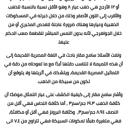
أو ١٢ الأرجح هي ذهب عيار ٨ وهو الأقل نسبة بالنسبة للذهب
والأقرب إلى اللون الأصفر وذلك من خلال خبرته في المسكوكات
الذهبية وعيارها وهناك ضرورة عاجلة للفحص المخبري أو من
خلال الجواهرجي لأنه بدون اللمس المباشر للقطعة صعب الحكم
عليها.
ولفت الأستاذ سامح مقار باحث في اللغة المصرية القديمة إلى
أن هذه التميمة لا تتناسب دقتها أبدًا مع ما تعودناه من دقة في
التماثيل المصرية القديمة، ويتشكك في أثريتها ولا يتوقع أن
تكون من سبيكة من الذهب.
وأشار سامح مقار إلى كيفية الكشف على عيار التمثال موضحًا أن
كثافة الذهب ١٩.٣ جم/سم٣ ، أما كثافة النحاس فهي أقل من
النصف ٨.٩٤ جم/سم٣، وكثافة البرونز فهي أقل أو مكافئة،
فهي متغيرة طبقًا لمكونات السبيكة فهي تتراوح من ٧.٤ الى