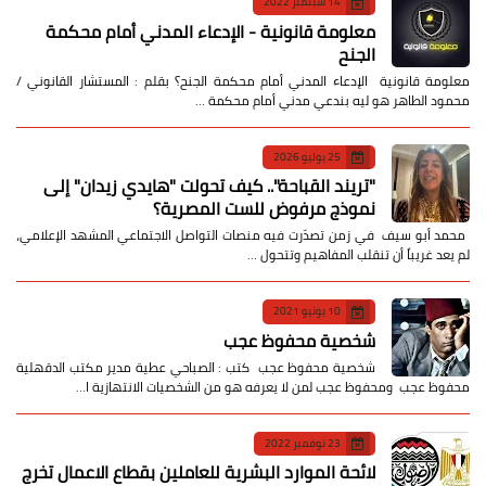
14 سبتمبر 2022
معلومة قانونية - الإدعاء المدني أمام محكمة
الجنح
معلومة قانونية الإدعاء المدني أمام محكمة الجنح؟ بقلم : المستشار القانوني /
محمود الطاهر هو ليه بندعي مدني أمام محكمة …
25 يوليو 2026
​"تريند القباحة".. كيف تحولت "هايدي زيدان" إلى
نموذج مرفوض للست المصرية؟
​ محمد أبو سيف ​في زمن تصدّرت فيه منصات التواصل الاجتماعي المشهد الإعلامي،
لم يعد غريباً أن تنقلب المفاهيم وتتحول …
10 يونيو 2021
شخصية محفوظ عجب
شخصية محفوظ عجب كتب : الصباحي عطية مدير مكتب الدقهلية
محفوظ عجب ومحفوظ عجب لمن لا يعرفه هو من الشخصيات الانتهازية ا…
23 نوفمبر 2022
لائحة الموارد البشرية للعاملين بقطاع الاعمال تخرج