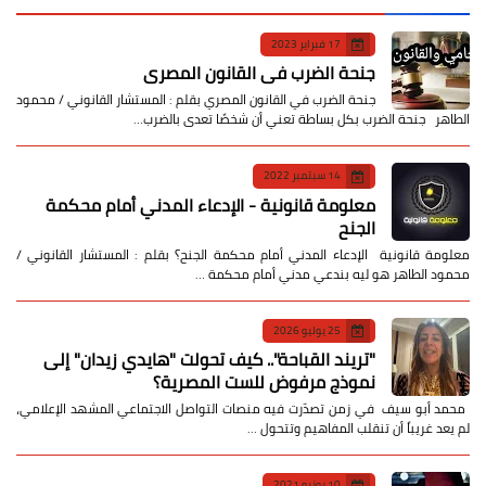
17 فبراير 2023
جنحة الضرب في القانون المصري
جنحة الضرب في القانون المصري بقلم : المستشار القانوني / محمود
الطاهر جنحة الضرب بكل بساطة تعني أن شخصًا تعدى بالضرب…
14 سبتمبر 2022
معلومة قانونية - الإدعاء المدني أمام محكمة
الجنح
معلومة قانونية الإدعاء المدني أمام محكمة الجنح؟ بقلم : المستشار القانوني /
محمود الطاهر هو ليه بندعي مدني أمام محكمة …
25 يوليو 2026
​"تريند القباحة".. كيف تحولت "هايدي زيدان" إلى
نموذج مرفوض للست المصرية؟
​ محمد أبو سيف ​في زمن تصدّرت فيه منصات التواصل الاجتماعي المشهد الإعلامي،
لم يعد غريباً أن تنقلب المفاهيم وتتحول …
10 يونيو 2021