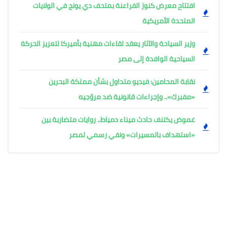
افتتاح معرض كنوز الفراعنة بمتحف دي يونج في الولايات
المتحدة الأمريكية
وزير السياحة والآثار يعقد لقاءات مهنية بأميركا لتعزيز الحركة
السياحية الوافدة إلى مصر
نقابة المحامين: فيديو متداول بشأن مملكة البحرين
«مفبرك».. وإجراءات قانونية ضد مروّجيه
غموض يكتنف حادث ميناء دمياط.. روايات متضاربة بين
«استهداف بالمسيرات» ونفي رسمي لمصر