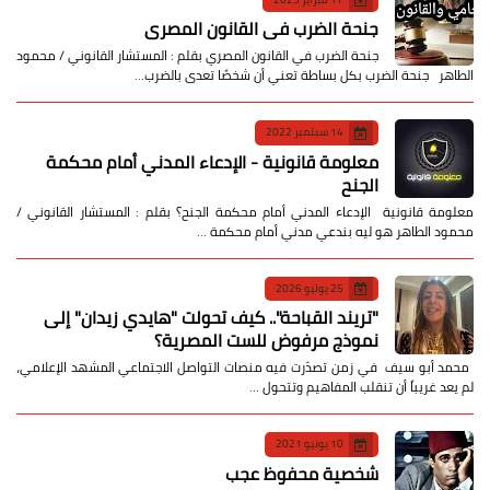
جنحة الضرب في القانون المصري
جنحة الضرب في القانون المصري بقلم : المستشار القانوني / محمود
الطاهر جنحة الضرب بكل بساطة تعني أن شخصًا تعدى بالضرب…
14 سبتمبر 2022
معلومة قانونية - الإدعاء المدني أمام محكمة
الجنح
معلومة قانونية الإدعاء المدني أمام محكمة الجنح؟ بقلم : المستشار القانوني /
محمود الطاهر هو ليه بندعي مدني أمام محكمة …
25 يوليو 2026
​"تريند القباحة".. كيف تحولت "هايدي زيدان" إلى
نموذج مرفوض للست المصرية؟
​ محمد أبو سيف ​في زمن تصدّرت فيه منصات التواصل الاجتماعي المشهد الإعلامي،
لم يعد غريباً أن تنقلب المفاهيم وتتحول …
10 يونيو 2021
شخصية محفوظ عجب