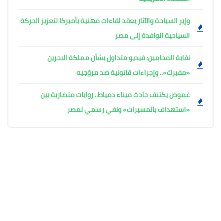
وزير السياحة والآثار يعقد لقاءات مهنية بأميركا لتعزيز الحركة
السياحية الوافدة إلى مصر
نقابة المحامين: فيديو متداول بشأن مملكة البحرين
«مفبرك».. وإجراءات قانونية ضد مروّجيه
غموض يكتنف حادث ميناء دمياط.. روايات متضاربة بين
«استهداف بالمسيرات» ونفي رسمي لمصر