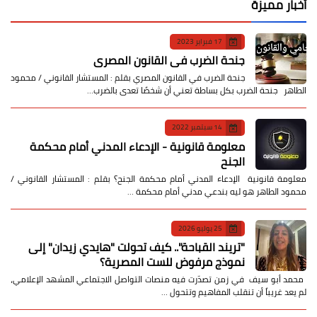
أخبار مميزة
17 فبراير 2023
جنحة الضرب في القانون المصري
جنحة الضرب في القانون المصري بقلم : المستشار القانوني / محمود
الطاهر جنحة الضرب بكل بساطة تعني أن شخصًا تعدى بالضرب…
14 سبتمبر 2022
معلومة قانونية - الإدعاء المدني أمام محكمة
الجنح
معلومة قانونية الإدعاء المدني أمام محكمة الجنح؟ بقلم : المستشار القانوني /
محمود الطاهر هو ليه بندعي مدني أمام محكمة …
25 يوليو 2026
​"تريند القباحة".. كيف تحولت "هايدي زيدان" إلى
نموذج مرفوض للست المصرية؟
​ محمد أبو سيف ​في زمن تصدّرت فيه منصات التواصل الاجتماعي المشهد الإعلامي،
لم يعد غريباً أن تنقلب المفاهيم وتتحول …