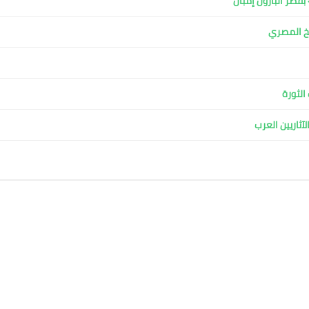
قصر البارون إمبان
بخ المصري
الثورة
آثاريين العرب