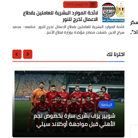
23 نوفمبر 2022
لائحة الموارد البشرية للعاملين بقطاع
الاعمال تخرج للنور
سكر
لائحة الموارد البشرية للعاملين بقطاع الاعمال تخرج للنور متابعه:- محمد
د"،
سراج الدين كشفت مصادر مؤكدة بوزارة قطاع الأعم…
اخترنا لك
عالمى
عالمى
الرياضة
محافظات
محافظات
شوبير يزف بشرى سارة بخصوص نجم
بايدن يدعو للهدوء إثر وفاة أميركي من
ترامب: الصراع في أوكرانيا يمكن تسويته
محافظ المنوفية يتابع الموقف التنفيذى
محافظ جنوب سيناء يفتتح سلسلة شوادر
"في 24 ساعة
ضرب الأسعار بمدينة شرم الشيخ
أصل إفريقي بعد أيام على اعتقاله
الأهلي قبل مواجهة أوكلاند سيتي
لمشروعات البنية التحتية بالمحافظة