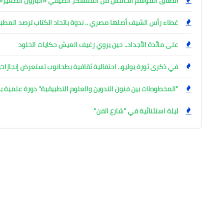
انطلاق الموسم الخامس من المعسكر الصيفي «البارون الصغير» ب
غطاء رأس الشيف أصلها مصري .. ندوة باتحاد الكتاب ترصد المط
على مائدة الأجداد.. حين يروي رغيف العيش حكايات الخلود
في ذكرى ثورة يوليو.. احتفالية ثقافية بطحانوب تستعرض إنجازات 
"المخطوطات بين فنون التدوين والعلوم التطبيقية" دورة علمية بال
ليلة استثنائية في "شارع الفن"