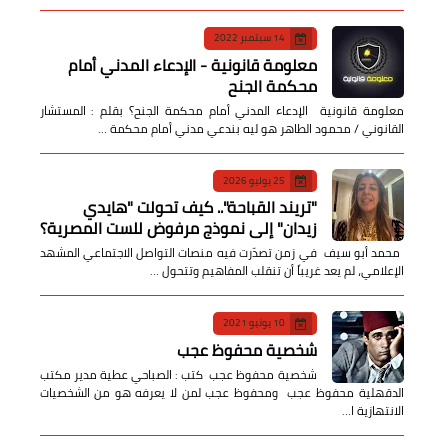
14 سبتمبر 2022
معلومة قانونية - الإدعاء المدني أمام
محكمة الجنح
معلومة قانونية الإدعاء المدني أمام محكمة الجنح؟ بقلم : المستشار
القانوني / محمود الطاهر هو ليه بندعي مدني أمام محكمة …
25 يوليو 2026
​"تريند القباحة".. كيف تحولت "هايدي
زيدان" إلى نموذج مرفوض للست المصرية؟
​ محمد أبو سيف ​في زمن تصدّرت فيه منصات التواصل الاجتماعي المشهد
الإعلامي، لم يعد غريباً أن تنقلب المفاهيم وتتحول …
10 يونيو 2021
شخصية محفوظ عجب
شخصية محفوظ عجب كتب : الصباحي عطية مدير مكتب
الدقهلية محفوظ عجب ومحفوظ عجب لمن لا يعرفه هو من الشخصيات
الانتهازية ا…