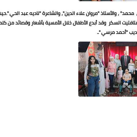
مد" ، والأستاذ "مروان علاء الدين"، والشاعرة "ناديه عبد الحي ".حي
فتيت السكر وقد أبدع الأطفال خلال الأمسية بأشعار وقصائد من كلم
أديب "أحمد مرسي "..