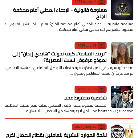
14 سبتمبر 2022
معلومة قانونية - الإدعاء المدني أمام محكمة
الجنح
معلومة قانونية الإدعاء المدني أمام محكمة الجنح؟ بقلم : المستشار القانوني /
محمود الطاهر هو ليه بندعي مدني أمام محكمة …
25 يوليو 2026
​"تريند القباحة".. كيف تحولت "هايدي زيدان" إلى
نموذج مرفوض للست المصرية؟
​ محمد أبو سيف ​في زمن تصدّرت فيه منصات التواصل الاجتماعي المشهد الإعلامي،
لم يعد غريباً أن تنقلب المفاهيم وتتحول …
10 يونيو 2021
شخصية محفوظ عجب
شخصية محفوظ عجب كتب : الصباحي عطية مدير مكتب الدقهلية
محفوظ عجب ومحفوظ عجب لمن لا يعرفه هو من الشخصيات الانتهازية ا…
23 نوفمبر 2022
لائحة الموارد البشرية للعاملين بقطاع الاعمال تخرج