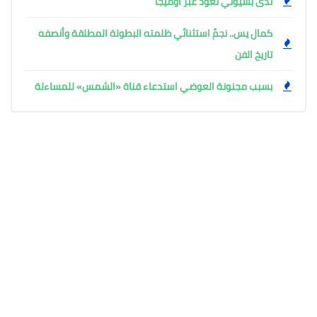
ندى بسيوني تعود عبر أوميجا
كمال يس.. نجمٌ استثنائي ظلمته البطولة المطلقة وأنصفه
تاريخ الفن
بسبب مجنونة العوضي استدعاء قناة «الشمس» للمساءلة