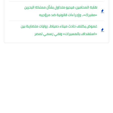
نقابة المحامين: فيديو متداول بشأن مملكة البحرين
«مفبرك».. وإجراءات قانونية ضد مروّجيه
غموض يكتنف حادث ميناء دمياط.. روايات متضاربة بين
«استهداف بالمسيرات» ونفي رسمي لمصر