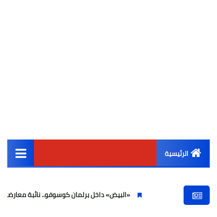
الرئيسية
القائمة الرئيسية
«البيض» داخل برلمان كوسوفو.. نائبة معارضة تهاجم ألبين
أخبار مصر