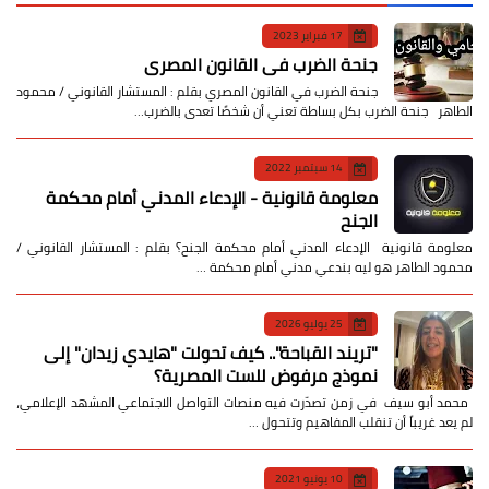
17 فبراير 2023
جنحة الضرب في القانون المصري
جنحة الضرب في القانون المصري بقلم : المستشار القانوني / محمود
الطاهر جنحة الضرب بكل بساطة تعني أن شخصًا تعدى بالضرب…
14 سبتمبر 2022
معلومة قانونية - الإدعاء المدني أمام محكمة
الجنح
معلومة قانونية الإدعاء المدني أمام محكمة الجنح؟ بقلم : المستشار القانوني /
محمود الطاهر هو ليه بندعي مدني أمام محكمة …
25 يوليو 2026
​"تريند القباحة".. كيف تحولت "هايدي زيدان" إلى
نموذج مرفوض للست المصرية؟
​ محمد أبو سيف ​في زمن تصدّرت فيه منصات التواصل الاجتماعي المشهد الإعلامي،
لم يعد غريباً أن تنقلب المفاهيم وتتحول …
10 يونيو 2021