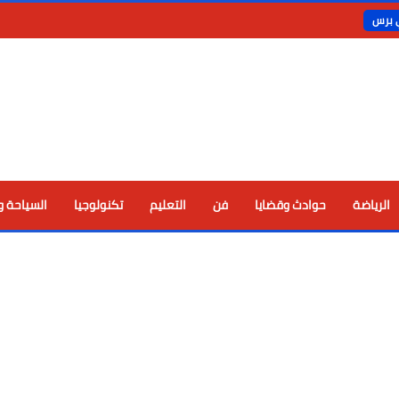
ي برس
الرياضة
حوادث وقضايا
فن
التعليم
تكنولوجيا
السياحة و