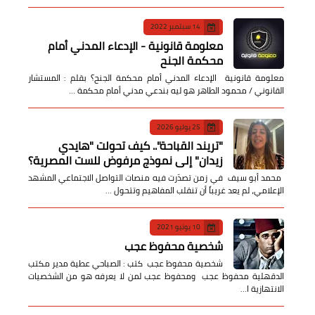
14 سبتمبر 2022
معلومة قانونية - الإدعاء المدني أمام
محكمة الجنح
معلومة قانونية الإدعاء المدني أمام محكمة الجنح؟ بقلم : المستشار
القانوني / محمود الطاهر هو ليه بندعي مدني أمام محكمة …
25 يوليو 2026
​"تريند القباحة".. كيف تحولت "هايدي
زيدان" إلى نموذج مرفوض للست المصرية؟
​ محمد أبو سيف ​في زمن تصدّرت فيه منصات التواصل الاجتماعي المشهد
الإعلامي، لم يعد غريباً أن تنقلب المفاهيم وتتحول …
10 يونيو 2021
شخصية محفوظ عجب
شخصية محفوظ عجب كتب : الصباحي عطية مدير مكتب
الدقهلية محفوظ عجب ومحفوظ عجب لمن لا يعرفه هو من الشخصيات
الانتهازية ا…