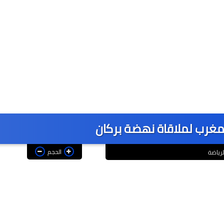
لمغرب لملاقاة نهضة بركان
الحجم
لرياضة