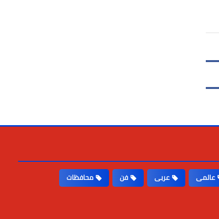
عالمى
عربى
فن
محافظات