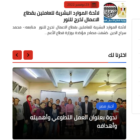
23 نوفمبر 2022
لائحة الموارد البشرية للعاملين بقطاع
الاعمال تخرج للنور
لائحة الموارد البشرية للعاملين بقطاع الاعمال تخرج للنور متابعه:- محمد
سراج الدين كشفت مصادر مؤكدة بوزارة قطاع الأعم…
اخترنا لك
جامعات
جامعات
جامعات
أخبار مصر
أخبار مصر
القوات المسلحة تنظم زيارة لوفد جامعة
الأزهر للمعامل الرئيسية لإدارة الحرب
ندوة بعنوان العمل التطوعي وأهميته
إنطلاق مهرجان الشروق السابع لإبداعات
داود يشيد بجهود المكتبة المركزية على
بيع 340 ألف قنطار في مزادات القطن بـ8
وأهدافه
الكيميائية
طلاب الإعلام
محافظات اليوم
مدار ثلاثين عامًا من العطاء