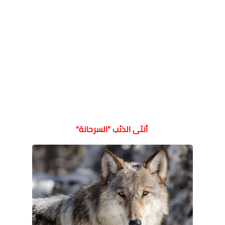
أنثى الذئب "السرحانة"