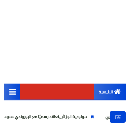
الرئيسية
القائمة الرئيسية
ي
مولودية الجزائر يتعاقد رسميًا مع البوروندي «موسي ندووموي»
أخبار مصر