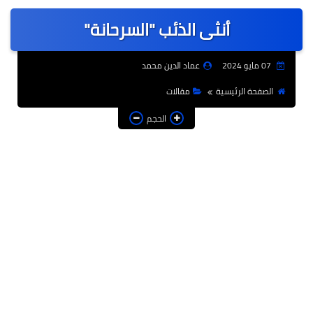
عربى
أنثى الذئب "السرحانة"
عالمى
الرياضة
07 مايو 2024
عماد الدين محمد
حوادث وقضايا
الصفحة الرئيسية
مقالات
فن
الحجم
التعليم
تكنولوجيا
السياحة والفنادق