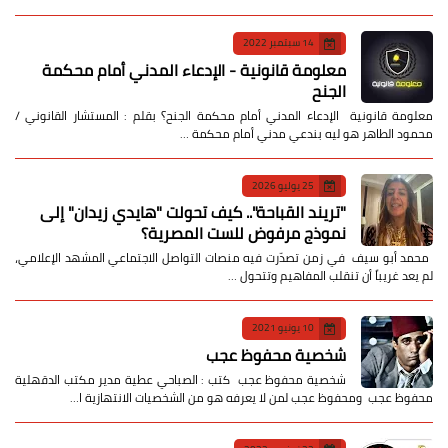
14 سبتمبر 2022
معلومة قانونية - الإدعاء المدني أمام محكمة
الجنح
معلومة قانونية الإدعاء المدني أمام محكمة الجنح؟ بقلم : المستشار القانوني /
محمود الطاهر هو ليه بندعي مدني أمام محكمة …
25 يوليو 2026
​"تريند القباحة".. كيف تحولت "هايدي زيدان" إلى
نموذج مرفوض للست المصرية؟
​ محمد أبو سيف ​في زمن تصدّرت فيه منصات التواصل الاجتماعي المشهد الإعلامي،
لم يعد غريباً أن تنقلب المفاهيم وتتحول …
10 يونيو 2021
شخصية محفوظ عجب
شخصية محفوظ عجب كتب : الصباحي عطية مدير مكتب الدقهلية
محفوظ عجب ومحفوظ عجب لمن لا يعرفه هو من الشخصيات الانتهازية ا…