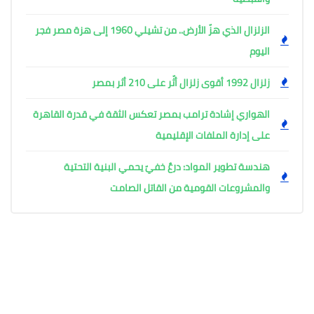
الزلزال الذي هزّ الأرض.. من تشيلي 1960 إلى هزة مصر فجر
اليوم
زلزال 1992 أقوى زلزال أثّر على 210 أثر بمصر
الهواري إشادة ترامب بمصر تعكس الثقة في قدرة القاهرة
على إدارة الملفات الإقليمية
هندسة تطوير المواد: درعٌ خفيّ يحمي البنية التحتية
والمشروعات القومية من القاتل الصامت