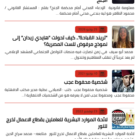
معلومة قانونية الإدعاء المدني أمام محكمة الجنح؟ بقلم : المستشار القانوني /
محمود الطاهر هو ليه بندعي مدني أمام محكمة …
25 يوليو 2026
​"تريند القباحة".. كيف تحولت "هايدي زيدان" إلى
نموذج مرفوض للست المصرية؟
​ محمد أبو سيف ​في زمن تصدّرت فيه منصات التواصل الاجتماعي المشهد الإعلامي،
لم يعد غريباً أن تنقلب المفاهيم وتتحول …
10 يونيو 2021
شخصية محفوظ عجب
شخصية محفوظ عجب كتب : الصباحي عطية مدير مكتب الدقهلية
محفوظ عجب ومحفوظ عجب لمن لا يعرفه هو من الشخصيات الانتهازية ا…
23 نوفمبر 2022
لائحة الموارد البشرية للعاملين بقطاع الاعمال تخرج
للنور
لائحة الموارد البشرية للعاملين بقطاع الاعمال تخرج للنور متابعه:- محمد سراج الدين