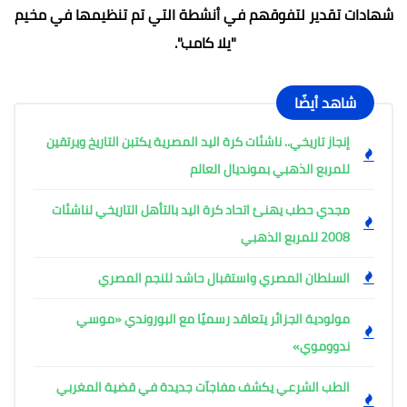
شهادات تقدير لتفوقهم في أنشطة التي تم تنظيمها في مخيم
"يلا كامب".
شاهد أيضًا
إنجاز تاريخي.. ناشئات كرة اليد المصرية يكتبن التاريخ ويرتقين
للمربع الذهبي بمونديال العالم
مجدي حطب يهنئ اتحاد كرة اليد بالتأهل التاريخي لناشئات
2008 للمربع الذهبي
السلطان المصري واستقبال حاشد للنجم المصري
مولودية الجزائر يتعاقد رسميًا مع البوروندي «موسي
ندووموي»
الطب الشرعي يكشف مفاجآت جديدة في قضية المغربي