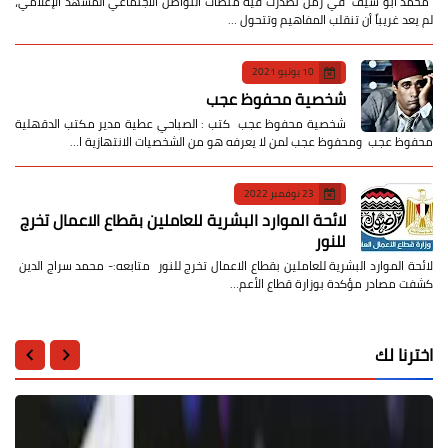
​ محمد أبو سيف ​في زمن تصدّرت فيه منصات التواصل الاجتماعي المشهد الإعلامي،
لم يعد غريباً أن تنقلب المفاهيم وتتحول …
10 يونيو 2021
شخصية محفوظ عجب
شخصية محفوظ عجب كتب : الصباحي عطية مدير مكتب الدقهلية
محفوظ عجب ومحفوظ عجب لمن لا يعرفه هو من الشخصيات الانتهازية ا…
23 نوفمبر 2022
لائحة الموارد البشرية للعاملين بقطاع الاعمال تخرج
للنور
لائحة الموارد البشرية للعاملين بقطاع الاعمال تخرج للنور متابعه:- محمد سراج الدين
كشفت مصادر مؤكدة بوزارة قطاع الأعم…
اخترنا لك