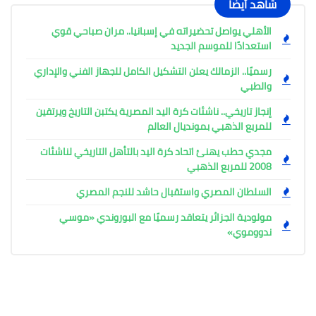
شاهد أيضًا
الأهلي يواصل تحضيراته في إسبانيا.. مران صباحي قوي
استعدادًا للموسم الجديد
رسميًا.. الزمالك يعلن التشكيل الكامل للجهاز الفني والإداري
والطبي
إنجاز تاريخي.. ناشئات كرة اليد المصرية يكتبن التاريخ ويرتقين
للمربع الذهبي بمونديال العالم
مجدي حطب يهنئ اتحاد كرة اليد بالتأهل التاريخي لناشئات
2008 للمربع الذهبي
السلطان المصري واستقبال حاشد للنجم المصري
مولودية الجزائر يتعاقد رسميًا مع البوروندي «موسي
ندووموي»