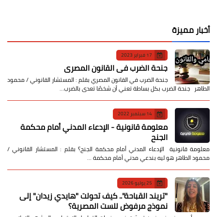
أخبار مميزة
17 فبراير 2023
جنحة الضرب في القانون المصري
جنحة الضرب في القانون المصري بقلم : المستشار القانوني / محمود
الطاهر جنحة الضرب بكل بساطة تعني أن شخصًا تعدى بالضرب…
14 سبتمبر 2022
معلومة قانونية - الإدعاء المدني أمام محكمة
الجنح
معلومة قانونية الإدعاء المدني أمام محكمة الجنح؟ بقلم : المستشار القانوني /
محمود الطاهر هو ليه بندعي مدني أمام محكمة …
25 يوليو 2026
​"تريند القباحة".. كيف تحولت "هايدي زيدان" إلى
نموذج مرفوض للست المصرية؟