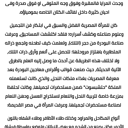
وجدت المرايا فالمقبرة وفوق وجه المتوفى او فوق صدرة وفى
احيان كثيرة داخل لفائف الكتان الخاصه بمومياؤه.
كان للمرأة المصرية الفضل والسبق في ابتكار فن التجميل
وعلوم صناعته وكشف أسراره؛ فلقد اكتشفت المساحيق، وعرفت
صناعة البودرة من حجر (التلك)، وتعلمت كيف تطحنه وتجمع ذراته
المتطايرة باهتزاز مروحتها؛ لتحصل على أنعم وأرق ذرات التلك،
ولا تختلف هذه الطريقة عن أحدث ما وصل إليه العلم بالطرق
الآلية الحديثة، حيث صنعت قوالب وأقراص معاجين البودرة بعد
معرفة المصريات بغذاء ملكات النحل، والذي كانت تستعمله
الملكة "حتشبسوت" ضمن مستحضرات تجميلها، وكانت تحتفظ
بمزرعة خاصة لتربية النحل والنعام لاستخراج العسل ودهن النعام
لصناعة مستحضرات تجميلها. وعرفت المرأة في مصر القديمة:
أنواع المكاحل والمراود
وكذلك طلاء الأظافر وطلاء الشفاه باللون
الأحمر وكان يصنع من الشحم مع بعض النباتات وتوضع بواسطة فرشاة