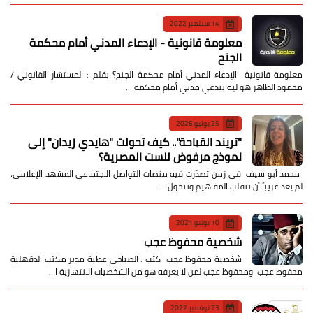
14 سبتمبر 2022
معلومة قانونية - الإدعاء المدني أمام محكمة
الجنح
معلومة قانونية الإدعاء المدني أمام محكمة الجنح؟ بقلم : المستشار القانوني /
محمود الطاهر هو ليه بندعي مدني أمام محكمة …
25 يوليو 2026
​"تريند القباحة".. كيف تحولت "هايدي زيدان" إلى
نموذج مرفوض للست المصرية؟
​ محمد أبو سيف ​في زمن تصدّرت فيه منصات التواصل الاجتماعي المشهد الإعلامي،
لم يعد غريباً أن تنقلب المفاهيم وتتحول …
10 يونيو 2021
شخصية محفوظ عجب
شخصية محفوظ عجب كتب : الصباحي عطية مدير مكتب الدقهلية
محفوظ عجب ومحفوظ عجب لمن لا يعرفه هو من الشخصيات الانتهازية ا…
23 نوفمبر 2022