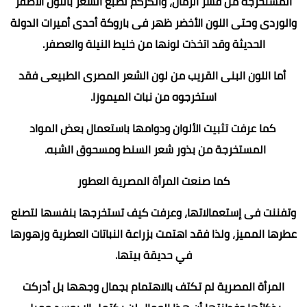
المستخرجة من قشر الرمان، والكركم لصبغ الشعر باللون الأصفر
والوردى وحتى اللون الأخضر ظهر فى باروكة أحدى أميرات الدولة
الحديثة وقد اتخذت لونها من خليط النيلة والعصفر.
أما اللون البنى القريب من لون الشعر المصرى الطبيعى فقد
استخرجوه من نبات الميموزا.
كما عرفت تثبيت الألوان ودوامها باستعمال بعض المواد
المستخرجة من بذور شعر السنط ومسحوق الشبه.
كما صنعت المرأة المصرية العطور
وتفننت فى إستعمالاتها، وعرفت كيف تستخرجها بنفسها لتصنع
عطرها المميز، ولذا فقد اهتمت بزراعة النباتات العطرية وزهورها
في حديقة بيتها.
المرأة المصرية لم تكتف بالاهتمام بجمال وجهها بل أدركت