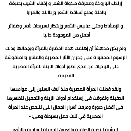
إرتداء الباروكة ومعرفة مكواة الشعر و إخفاء الشيب بصبغة
بالحنة ومنع تساقط الشعر وإطالته والمرايا
و الإمشاط وحتى دبابيس الشعر وإبتكار تسريحات شعر وضفائر
أجمل من الموجودة حاليا.
ولم يكن مدهشاً أن إهتمت هذه الحضارة بالمرأة وبجمالها ودلت
الرسوم المحفورة على جدران الآثار المصرية والمقابر والمنقوشة
على البرديات عن مدى تطور أدوات الزينة للمرأة المصرية
القديمة.
ولقد فطنت المرأة المصرية منذ آلاف السنين إلى مواهبها
الدفينة وتفوقت فى إستخدام أدوات الزينة والتجميل لتظهرها
فى أفضل صورة وعرفت أسرار الجمال التى تتلخص عند المرأة
المصرية في ثلاث جمل بسيطة وهى: -
البشرة النضرة الصافية والعيون الجميلة الساحرة والشعر