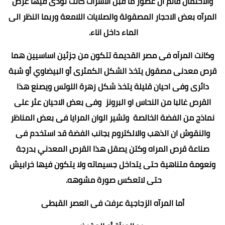
والاحتمال قائم أن عصور ما قبل الأسرات كانت تؤدى فيها غرض
المرآه بعض الاحجار المصقولة والصلايات اللامعة وربما النظر الى
الماء داخل اناء.
وكانت المراَه فى مصر القديمة تتكون من جزئين اساسيين هما
قرص معدنى مصقول يتخذ الشكل الكمثرى أو البيضاوي أو شبة
دائرى وفى احيان قليلة يتخذ شكل زهرة اللوتس ويصنع هذا
القرص غالبا من النحاس او البرونز وفى بعض الاحيان عثر على
نماذج من الفضة الخالصة وتشير الوان المرايا فى بعض المناظر
والنقوش ان الذهب والالكتروم بجانب الفضة قد استخدم فى
صناعة قرص المراه وكتن يصقل هذا القرص المعدني بدرجة
ونعومة متناهية حتى يتداخل جسيماته ولا يتكون فيها خرابيش
حتى لاتعكس صورة مشوهه.
أما المرآه الزجاجية عرفت فى العصر القبطى