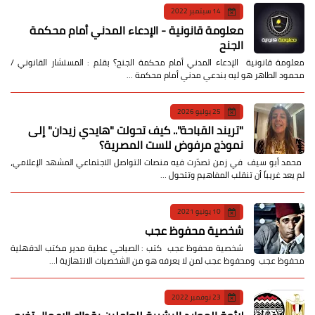
14 سبتمبر 2022
معلومة قانونية - الإدعاء المدني أمام محكمة
الجنح
معلومة قانونية الإدعاء المدني أمام محكمة الجنح؟ بقلم : المستشار القانوني /
محمود الطاهر هو ليه بندعي مدني أمام محكمة …
25 يوليو 2026
​"تريند القباحة".. كيف تحولت "هايدي زيدان" إلى
نموذج مرفوض للست المصرية؟
​ محمد أبو سيف ​في زمن تصدّرت فيه منصات التواصل الاجتماعي المشهد الإعلامي،
لم يعد غريباً أن تنقلب المفاهيم وتتحول …
10 يونيو 2021
شخصية محفوظ عجب
شخصية محفوظ عجب كتب : الصباحي عطية مدير مكتب الدقهلية
محفوظ عجب ومحفوظ عجب لمن لا يعرفه هو من الشخصيات الانتهازية ا…
23 نوفمبر 2022