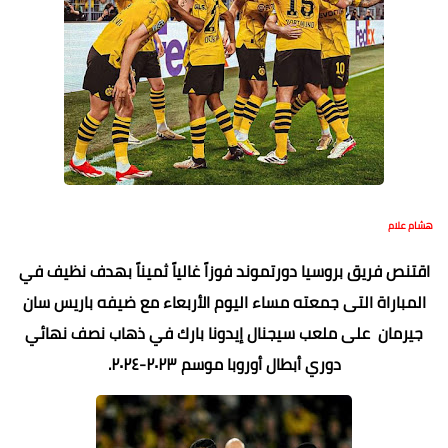
هشام علام
اقتنص فريق بروسيا دورتموند فوزاً غالياً ثميناً بهدف نظيف في
المباراة التى جمعته مساء اليوم الأربعاء مع ضيفه باريس سان
جيرمان على ملعب سيجنال إيدونا بارك في ذهاب نصف نهائي
دوري أبطال أوروبا موسم ٢٠٢٣-٢٠٢٤.