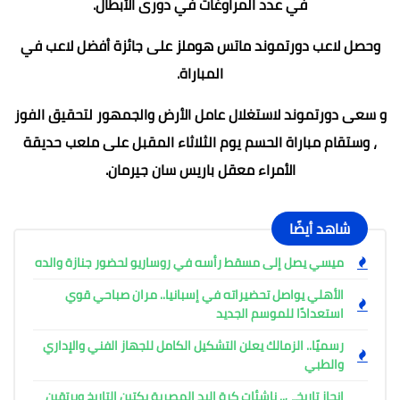
في عدد المراوغات في دورى الأبطال.
وحصل لاعب دورتموند ماتس هوملز على جائزة أفضل لاعب في
المباراة.
و سعى دورتموند لاستغلال عامل الأرض والجمهور لتحقيق الفوز
، وستقام مباراة الحسم يوم الثلاثاء المقبل على ملعب حديقة
الأمراء معقل باريس سان جيرمان.
شاهد أيضًا
ميسي يصل إلى مسقط رأسه في روساريو لحضور جنازة والده
الأهلي يواصل تحضيراته في إسبانيا.. مران صباحي قوي
استعدادًا للموسم الجديد
رسميًا.. الزمالك يعلن التشكيل الكامل للجهاز الفني والإداري
والطبي
إنجاز تاريخي.. ناشئات كرة اليد المصرية يكتبن التاريخ ويرتقين