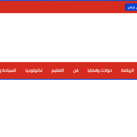
ي برس
الرياضة
حوادث وقضايا
فن
التعليم
تكنولوجيا
السياحة و