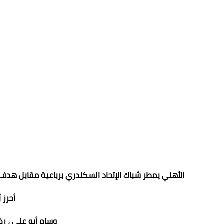
الأهلي يمطر شباك الإتحاد السكندري برباعية مقابل هدف 
أحرز 
وسام أبو علي ، رض