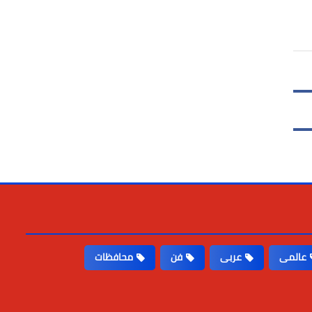
عالمى
عربى
فن
محافظات