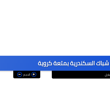
 شباك السكندرية بمتعة كروية
الحجم
اجل