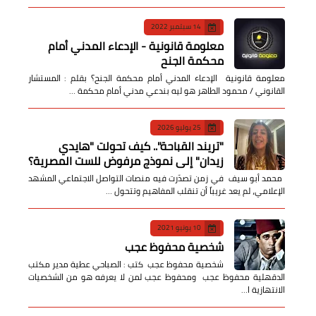
14 سبتمبر 2022
معلومة قانونية - الإدعاء المدني أمام
محكمة الجنح
معلومة قانونية الإدعاء المدني أمام محكمة الجنح؟ بقلم : المستشار
القانوني / محمود الطاهر هو ليه بندعي مدني أمام محكمة …
25 يوليو 2026
​"تريند القباحة".. كيف تحولت "هايدي
زيدان" إلى نموذج مرفوض للست المصرية؟
​ محمد أبو سيف ​في زمن تصدّرت فيه منصات التواصل الاجتماعي المشهد
الإعلامي، لم يعد غريباً أن تنقلب المفاهيم وتتحول …
10 يونيو 2021
شخصية محفوظ عجب
شخصية محفوظ عجب كتب : الصباحي عطية مدير مكتب
الدقهلية محفوظ عجب ومحفوظ عجب لمن لا يعرفه هو من الشخصيات
الانتهازية ا…