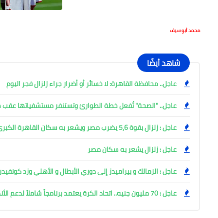
محمد أبو سيف
شاهد أيضًا
عاجل.. محافظة القاهرة: لا خسائر أو أضرار جراء زلزال فجر اليوم
عاجل.. "الصحة" تُفعل خطة الطوارئ وتستنفر مستشفياتها عقب هز
عاجل : زلزال بقوة 5,6 يضرب مصر ويشعر به سكان القاهرة الكبرى
عاجل : زلزال يشعر به سكان مصر
عاجل : الزمالك و بيراميدز إلى دوري الأبطال و الأهلي وزد كونفيدر
عاجل : 70 مليون جنيه.. اتحاد الكرة يعتمد برنامجاً شاملاً لدعم الأندية الجماهيرية