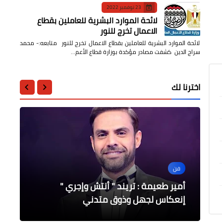
23 نوفمبر 2022
لائحة الموارد البشرية للعاملين بقطاع
الاعمال تخرج للنور
لائحة الموارد البشرية للعاملين بقطاع الاعمال تخرج للنور متابعه:- محمد
سراج الدين كشفت مصادر مؤكدة بوزارة قطاع الأعم…
اخترنا لك
فن
الرياضة
الرياضة
جامعات
محافظات
أمير طعيمة : تريند " أنتش وإجري "
كولر يطلب إيقاف مفاوضات التعاقد مع
المهرجان الرياضي لشباب الجيزة أحتفالاً
بصعوبة الترجي يحجز مكانه في التصف
فاعليات المؤتمر السنوي العشرين لقسم
النهائي
البرازيلي مارسينيو
بأعياد أكتوبر المجيد
إنعكاس لجهل وذوق متدني
طب وجراحة العيون بالمنوفية