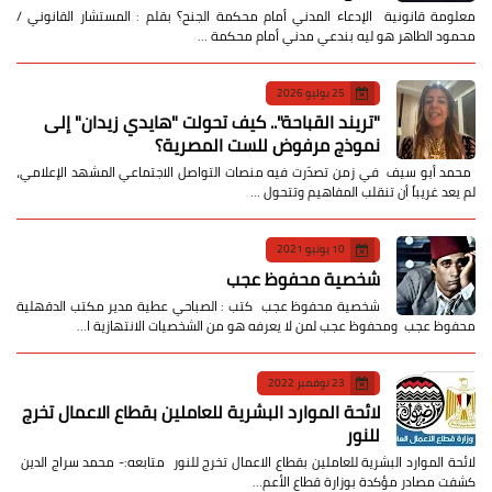
معلومة قانونية الإدعاء المدني أمام محكمة الجنح؟ بقلم : المستشار القانوني /
محمود الطاهر هو ليه بندعي مدني أمام محكمة …
25 يوليو 2026
​"تريند القباحة".. كيف تحولت "هايدي زيدان" إلى
نموذج مرفوض للست المصرية؟
​ محمد أبو سيف ​في زمن تصدّرت فيه منصات التواصل الاجتماعي المشهد الإعلامي،
لم يعد غريباً أن تنقلب المفاهيم وتتحول …
10 يونيو 2021
شخصية محفوظ عجب
شخصية محفوظ عجب كتب : الصباحي عطية مدير مكتب الدقهلية
محفوظ عجب ومحفوظ عجب لمن لا يعرفه هو من الشخصيات الانتهازية ا…
23 نوفمبر 2022
لائحة الموارد البشرية للعاملين بقطاع الاعمال تخرج
للنور
لائحة الموارد البشرية للعاملين بقطاع الاعمال تخرج للنور متابعه:- محمد سراج الدين
كشفت مصادر مؤكدة بوزارة قطاع الأعم…