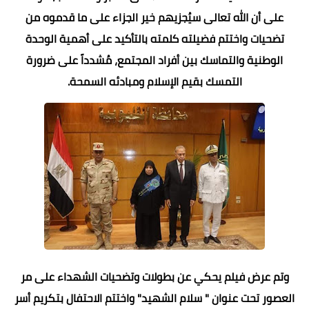
على أن الله تعالى سيُجزيهم خير الجزاء على ما قدموه من
تضحيات واختتم فضيلته كلمته بالتأكيد على أهمية الوحدة
الوطنية والتماسك بين أفراد المجتمع، مُشدداً على ضرورة
التمسك بقيم الإسلام ومبادئه السمحة.
وتم عرض فيلم يحكي عن بطولات وتضحيات الشهداء على مر
العصور تحت عنوان " سلام الشهيد" واختتم الاحتفال بتكريم أسر