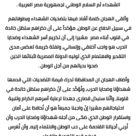
الشهداء ثم السلام الوطني لجمهورية مصر العربية .
وألقى الهجان كلمة أشاد فيها بتضحيات الشهداء وبطولاتهم
في سبيل الدفاع عن الوطن، مؤكداً على أن ذكراهم ستظل خالدة
في قلوب أبناء مصر مشيرا إلى أن تكريم أسر الشهداء وضحايا
الحرب هو واجب أخلاقي وإنساني، ولفتة كريمة تعكس مدى
التقدير والاهتمام الذي توليه الدولة المصرية لأبنائها الذين
ضحوا بحياتهم من أجل الوطن .
وأضاف الهجان ان المحافظة تدرك قيمة التضحيات التي قدمها
شهداؤنا وضحايا الحرب، ونُؤكّد على أنّ ذكراهم ستظل خالدة في
قلوبنا، وأنّنا سنبذل قصارى جهدنا لرعاية أسرهم الكرام وتلبية
احتياجاتهم مشيرا إنّ واجبنا جميعاً هو أن نُحافظ على أمان
واستقرار الوطن الذي ضحّى من أجله شهداؤنا وضحايا الحرب وأن
نُربي أجيالنا القادمة على حب الوطن والانتماء إليه، وأن نُغرس
فيهم قيم التضحية والفداء .