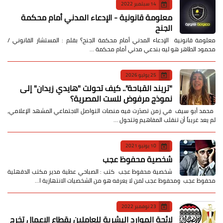
14 سبتمبر 2022
معلومة قانونية - الإدعاء المدني أمام محكمة
الجنح
معلومة قانونية الإدعاء المدني أمام محكمة الجنح؟ بقلم : المستشار القانوني /
محمود الطاهر هو ليه بندعي مدني أمام محكمة …
25 يوليو 2026
​"تريند القباحة".. كيف تحولت "هايدي زيدان" إلى
نموذج مرفوض للست المصرية؟
​ محمد أبو سيف ​في زمن تصدّرت فيه منصات التواصل الاجتماعي المشهد الإعلامي،
لم يعد غريباً أن تنقلب المفاهيم وتتحول …
10 يونيو 2021
شخصية محفوظ عجب
شخصية محفوظ عجب كتب : الصباحي عطية مدير مكتب الدقهلية
محفوظ عجب ومحفوظ عجب لمن لا يعرفه هو من الشخصيات الانتهازية ا…
23 نوفمبر 2022
لائحة الموارد البشرية للعاملين بقطاع الاعمال تخرج