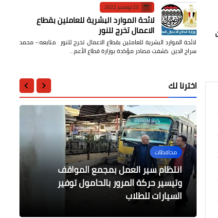
23 نوفمبر 2022
لائحة الموارد البشرية للعاملين بقطاع
الاعمال تخرج للنور
لائحة الموارد البشرية للعاملين بقطاع الاعمال تخرج للنور متابعه:- محمد
سراج الدين كشفت مصادر مؤكدة بوزارة قطاع الأعم…
اخترنا لك
محافظات
أخبار مصر
أخبار مصر
محافظات
انتظام سير العمل بمجمع المواقف
طارق الملا: ٣٠ مليار جنيه استثمارات
وزارة التضامن في أسبوع.. تقرير يرصد
الرأى
نشر 1429 بحثا علميا وزيادة التعاون
وتيسير حركة المرور بالحامول توفير
أنشطة وزارة التضامن الاجتماعي في
لتطوير شركات بترول القطاع العام في
موازنة ٢٠٢٢-٢٠٢٣
الأسبوع
السيارات للطلاب
الدولى فى الأبحاث إلى 63%
كافيهات الانترنت وتدمير الاجيال