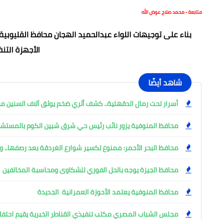
متابعة - محمد صلاح عوض الله
بناء على توجيهات اللواء عبدالحميد الهجان محافظ القليوبي
الأجهزة التن
شاهد أيضًا
أسرار تحت رمال الدقهلية.. كشف أثري ضخم يوثق آلاف السنين من
محافظ المنوفية يزور نائب رئيس حي شرق شبين الكوم بالمست
محافظ البحر الأحمر: ممنوع تكسير شوارع الغردقة بعد رصفها.. وإ
محافظ الجيزة يوجه بالحل الفوري للشكاوى ومحاسبة المخالفين
محافظ المنوفية يعتمد الأحوزة العمرانية الجديدة
مجلس الشباب المصري مكتب تنفيذي القناطر الخبرية يقيم احتفال