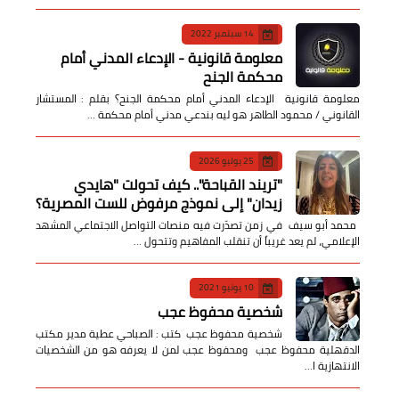
14 سبتمبر 2022
معلومة قانونية - الإدعاء المدني أمام
محكمة الجنح
معلومة قانونية الإدعاء المدني أمام محكمة الجنح؟ بقلم : المستشار
القانوني / محمود الطاهر هو ليه بندعي مدني أمام محكمة …
25 يوليو 2026
​"تريند القباحة".. كيف تحولت "هايدي
زيدان" إلى نموذج مرفوض للست المصرية؟
​ محمد أبو سيف ​في زمن تصدّرت فيه منصات التواصل الاجتماعي المشهد
الإعلامي، لم يعد غريباً أن تنقلب المفاهيم وتتحول …
10 يونيو 2021
شخصية محفوظ عجب
شخصية محفوظ عجب كتب : الصباحي عطية مدير مكتب
الدقهلية محفوظ عجب ومحفوظ عجب لمن لا يعرفه هو من الشخصيات
الانتهازية ا…