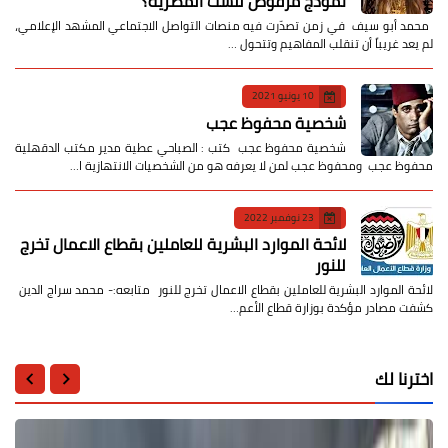
نموذج مرفوض للست المصرية؟
​ محمد أبو سيف ​في زمن تصدّرت فيه منصات التواصل الاجتماعي المشهد الإعلامي،
لم يعد غريباً أن تنقلب المفاهيم وتتحول …
10 يونيو 2021
شخصية محفوظ عجب
شخصية محفوظ عجب كتب : الصباحي عطية مدير مكتب الدقهلية
محفوظ عجب ومحفوظ عجب لمن لا يعرفه هو من الشخصيات الانتهازية ا…
23 نوفمبر 2022
لائحة الموارد البشرية للعاملين بقطاع الاعمال تخرج
للنور
لائحة الموارد البشرية للعاملين بقطاع الاعمال تخرج للنور متابعه:- محمد سراج الدين
كشفت مصادر مؤكدة بوزارة قطاع الأعم…
اخترنا لك