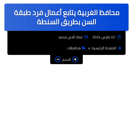
عربى
محافظ الغربية يتابع أعمال فرد طبقة
عالمى
السن بطريق السنطة
الرياضة
02 مارس 2024
عماد الدين محمد
حوادث وقضايا
الصفحة الرئيسية
محافظات
فن
الحجم
التعليم
تكنولوجيا
السياحة والفنادق