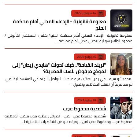
14 سبتمبر 2022
معلومة قانونية - الإدعاء المدني أمام محكمة
الجنح
معلومة قانونية الإدعاء المدني أمام محكمة الجنح؟ بقلم : المستشار القانوني /
محمود الطاهر هو ليه بندعي مدني أمام محكمة …
25 يوليو 2026
​"تريند القباحة".. كيف تحولت "هايدي زيدان" إلى
نموذج مرفوض للست المصرية؟
​ محمد أبو سيف ​في زمن تصدّرت فيه منصات التواصل الاجتماعي المشهد الإعلامي،
لم يعد غريباً أن تنقلب المفاهيم وتتحول …
10 يونيو 2021
شخصية محفوظ عجب
شخصية محفوظ عجب كتب : الصباحي عطية مدير مكتب الدقهلية
محفوظ عجب ومحفوظ عجب لمن لا يعرفه هو من الشخصيات الانتهازية ا…