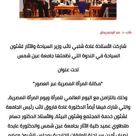
كتب - د . عبد الرحيم ريحان
شاركت الأستاذة غادة شلبي نائب وزير السياحة والآثار لشئون
السياحة في الندوة التي نظمتها جامعة عين شمس
تحت عنوان
"مكانة المرأة المصرية عبر العصور"
وذلك بالتزامن مع اليوم العالمي للمرأة ويوم المرأة المصرية،
والتي شارك فيها أيضاً الدكتورة غادة فاروق نائب رئيس الجامعة
لشئون خدمة المجتمع وشئون البيئة، والأستاذ الدكتور حسام
طنطاوي عميد كلية الآثار بجامعة عين شمس والدكتورة عايدة
نصيف أمين سر لجنة العلاقات الخارجية بمجلس الشيوخ وعضو