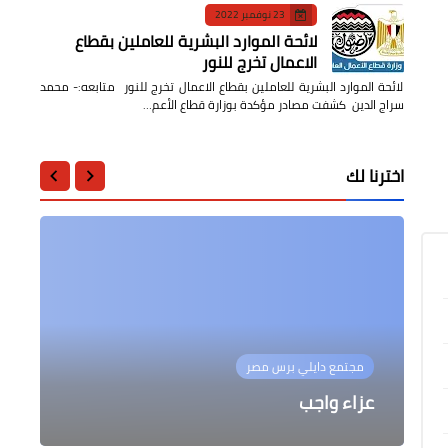
23 نوفمبر 2022
لائحة الموارد البشرية للعاملين بقطاع
الاعمال تخرج للنور
لائحة الموارد البشرية للعاملين بقطاع الاعمال تخرج للنور متابعه:- محمد
سراج الدين كشفت مصادر مؤكدة بوزارة قطاع الأعم…
اخترنا لك
أخبار مصر
الرياضة
الرياضة
أخبار مصر
توجيهات بسرعة إنهاء أعمال إضافة
مجتمع دايلي برس مصر
وحدتي القسطرة القلبية والرنين
فولهام يتفوق على ليفربول في شوط
الاتفاق على تصنيع مليون هاتف محمول
المنتخب الوطني للشباب يستعد لمواجهة
في مصر
عزاء واجب
المغناطيسي
المباراة الأول
المنتخب السعودي لنهائي كأس العرب