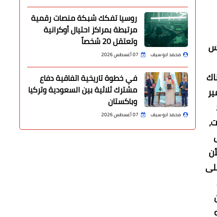
روسيا تفكك شبكة منصات رقمية
مرتبطة بمراكز احتيال أوكرانية
وتعتقل 20 شخصاً
يس
محمد ابو سيف
07 أغسطس 2026
اك
في خطوة تاريخية اتفاقية دفاع
مشترك ثلاثية بين السعودية وتركيا
ير
وباكستان
محمد ابو سيف
07 أغسطس 2026
ت،
أن
لى