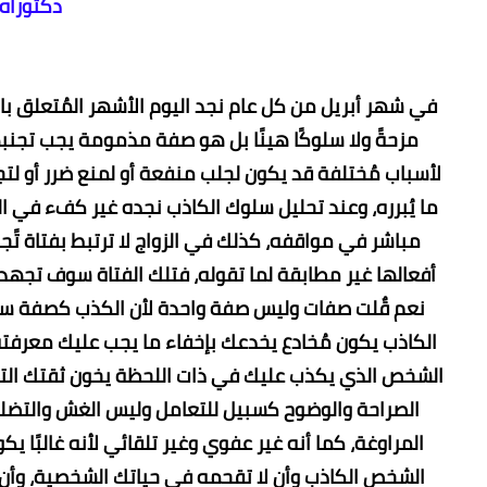
دكتوراه
في شهر أبريل من كل عام نجد اليوم الأشهر المُتعلق ب
مزحةً ولا سلوكًا هينًا بل هو صفة مذمومة يجب تجنب
لأسباب مُختلفة قد يكون لجلب منفعة أو لمنع ضرر أو ل
ما يُبرره، وعند تحليل سلوك الكاذب نجده غير كفء في ا
مباشر في مواقفه، كذلك في الزواج لا ترتبط بفتاة تًج
أفعالها غير مطابقة لما تقوله، فتلك الفتاة سوف تجهدك
نعم قٌلت صفات وليس صفة واحدة لأن الكذب كصفة سي
الكاذب يكون مُخادع يخدعك بإخفاء ما يجب عليك معرفت
الشخص الذي يكذب عليك في ذات اللحظة يخون ثقتك التي
الصراحة والوضوح كسبيل للتعامل وليس الغش والتضلي
المراوغة، كما أنه غير عفوي وغير تلقائي لأنه غالبًا ي
الشخص الكاذب وأن لا تقحمه في حياتك الشخصية، وأن تجعل