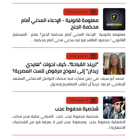
14 سبتمبر 2022
معلومة قانونية - الإدعاء المدني أمام
محكمة الجنح
معلومة قانونية الإدعاء المدني أمام محكمة الجنح؟ بقلم : المستشار
القانوني / محمود الطاهر هو ليه بندعي مدني أمام محكمة …
25 يوليو 2026
​"تريند القباحة".. كيف تحولت "هايدي
زيدان" إلى نموذج مرفوض للست المصرية؟
​ محمد أبو سيف ​في زمن تصدّرت فيه منصات التواصل الاجتماعي المشهد
الإعلامي، لم يعد غريباً أن تنقلب المفاهيم وتتحول …
10 يونيو 2021
شخصية محفوظ عجب
شخصية محفوظ عجب كتب : الصباحي عطية مدير مكتب
الدقهلية محفوظ عجب ومحفوظ عجب لمن لا يعرفه هو من الشخصيات
الانتهازية ا…