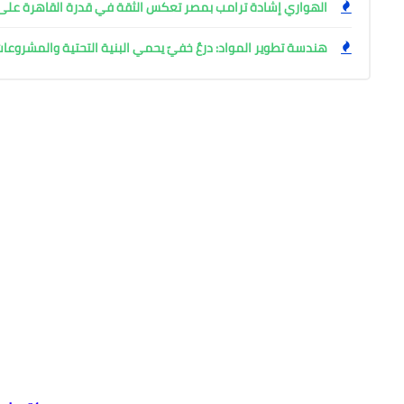
الهواري إشادة ترامب بمصر تعكس الثقة في قدرة القاهرة على إ
هندسة تطوير المواد: درعٌ خفيّ يحمي البنية التحتية والمشروعا