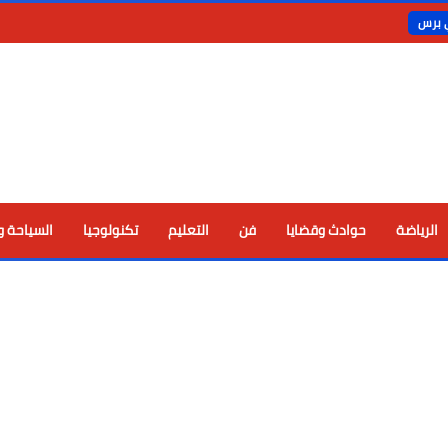
ي برس
الرياضة
حوادث وقضايا
فن
التعليم
تكنولوجيا
السياحة و