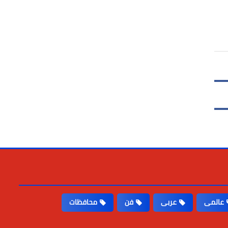
عالمى
عربى
فن
محافظات