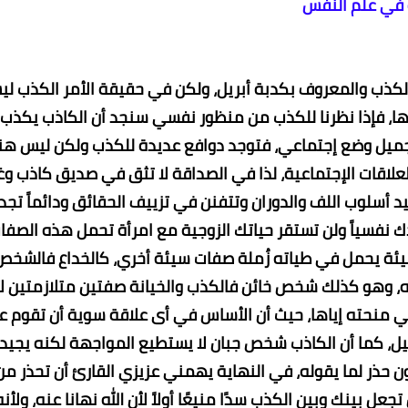
 في علم النفس
الكذب والمعروف بكدبة أبريل، ولكن في حقيقة الأمر الكذب ل
ها، فإذا نظرنا للكذب من منظور نفسي سنجد أن الكاذب يكذب
تجميل وضع إجتماعي، فتوجد دوافع عديدة للكذب ولكن ليس هن
لعلاقات الإجتماعية، لذا في الصداقة لا تثق في صديق كاذب وغ
يد أسلوب اللف والدوران وتتفنن في تزييف الحقائق ودائماً تجد
 نفسياً ولن تستقر حياتك الزوجية مع امرأة تحمل هذه الصفا
ئة يحمل في طياته زُملة صفات سيئة أخري، كالخداع فالشخص
ه، وهو كذلك شخص خائن فالكذب والخيانة صفتين متلازمتين ل
 منحته إياها، حيث أن الأساس في أى علاقة سوية أن تقوم ع
ل، كما أن الكاذب شخص جبان لا يستطيع المواجهة لكنه يجيد
كون حذر لما يقوله، في النهاية يهمني عزيزي القارئ أن تحذر من
 بينك وبين الكذب سدًا منيعًا أولاً لأن الله نهانا عنه، ولأنه