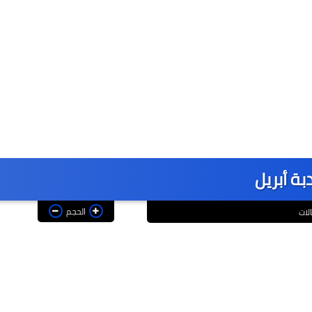
بة أبريل
الحجم
لات