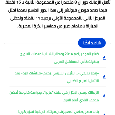
تأهل الزمالك دور ال 8 متصدرا عن المجموعة الثانية بـ 16 نقطة،
فيما صعد مودرن فيوتشر إلى هذا الدور الحاسم بعدما احتل
المركز الثاني بالمجموعة الأولى برصيد 11 نقطة؛ وتحظى
المباراة باهتمام كبير من جماهير الكرة المصرية .
شاهد أيضًا
صُنّاع المجد براعم 2014 وقطاع الشباب لمنصات التتويج
ببطولة كأس المستقبل العربي
«إنجاز تاريخي».. الرئيس السيسي يدعم «فراشات اليد» بعد
التأهل للمربع الذهبي
الزمالك يرفض الابتزاز في ملف "بيزيرا".. ودراسة قانونية تُحصّن
موقف النادي أمام الفيفا
بنات مصر يصنعن المعجزة.. ريمونتادا تاريخية تهزم كوريا