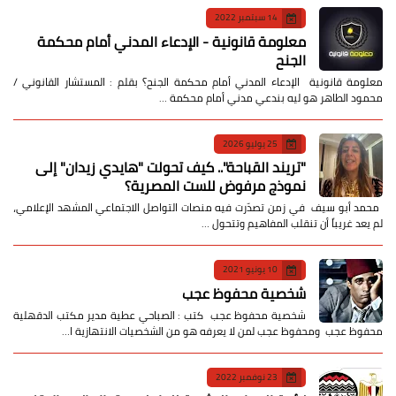
14 سبتمبر 2022
معلومة قانونية - الإدعاء المدني أمام محكمة
الجنح
معلومة قانونية الإدعاء المدني أمام محكمة الجنح؟ بقلم : المستشار القانوني /
محمود الطاهر هو ليه بندعي مدني أمام محكمة …
25 يوليو 2026
​"تريند القباحة".. كيف تحولت "هايدي زيدان" إلى
نموذج مرفوض للست المصرية؟
​ محمد أبو سيف ​في زمن تصدّرت فيه منصات التواصل الاجتماعي المشهد الإعلامي،
لم يعد غريباً أن تنقلب المفاهيم وتتحول …
10 يونيو 2021
شخصية محفوظ عجب
شخصية محفوظ عجب كتب : الصباحي عطية مدير مكتب الدقهلية
محفوظ عجب ومحفوظ عجب لمن لا يعرفه هو من الشخصيات الانتهازية ا…
23 نوفمبر 2022