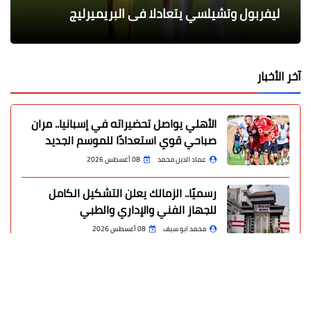
عيد الميلاد
في كثير من الأفلام
والسادات للعلوم الإدارية
في مستشفى خاص بالمنصورة
ليفربول وتشيلسي يتعادلا فى البريميرليج
آخر الأخبار
الأهلي يواصل تحضيراته في إسبانيا.. مران
صباحي قوي استعدادًا للموسم الجديد
عماد الدين محمد
08 أغسطس 2026
رسميًا.. الزمالك يعلن التشكيل الكامل
للجهاز الفني والإداري والطبي
محمد ابو سيف
08 أغسطس 2026
أسرار تحت رمال الدقهلية.. كشف أثري ضخم
يوثق آلاف السنين من تاريخ مصر
عماد الدين محمد
08 أغسطس 2026