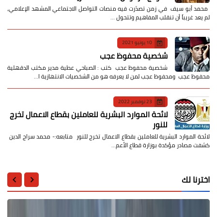
​ محمد أبو سيف ​في زمن تصدّرت فيه منصات التواصل الاجتماعي المشهد الإعلامي،
لم يعد غريباً أن تنقلب المفاهيم وتتحول …
10 يونيو 2021
شخصية محفوظ عجب
شخصية محفوظ عجب كتب : الصباحي عطية مدير مكتب الدقهلية
محفوظ عجب ومحفوظ عجب لمن لا يعرفه هو من الشخصيات الانتهازية ا…
23 نوفمبر 2022
لائحة الموارد البشرية للعاملين بقطاع الاعمال تخرج
للنور
لائحة الموارد البشرية للعاملين بقطاع الاعمال تخرج للنور متابعه:- محمد سراج الدين
كشفت مصادر مؤكدة بوزارة قطاع الأعم…
اخترنا لك