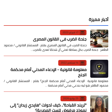
أخبار مميزة
17 فبراير 2023
جنحة الضرب في القانون المصري
جنحة الضرب في القانون المصري بقلم : المستشار القانوني / محمود
الطاهر جنحة الضرب بكل بساطة تعني أن شخصًا تعدى بالضرب…
14 سبتمبر 2022
معلومة قانونية - الإدعاء المدني أمام محكمة
الجنح
معلومة قانونية الإدعاء المدني أمام محكمة الجنح؟ بقلم : المستشار القانوني /
محمود الطاهر هو ليه بندعي مدني أمام محكمة …
25 يوليو 2026
​"تريند القباحة".. كيف تحولت "هايدي زيدان" إلى
نموذج مرفوض للست المصرية؟