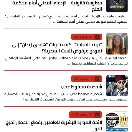
معلومة قانونية - الإدعاء المدني أمام محكمة
الجنح
معلومة قانونية الإدعاء المدني أمام محكمة الجنح؟ بقلم : المستشار القانوني /
محمود الطاهر هو ليه بندعي مدني أمام محكمة …
25 يوليو 2026
​"تريند القباحة".. كيف تحولت "هايدي زيدان" إلى
نموذج مرفوض للست المصرية؟
​ محمد أبو سيف ​في زمن تصدّرت فيه منصات التواصل الاجتماعي المشهد الإعلامي،
لم يعد غريباً أن تنقلب المفاهيم وتتحول …
10 يونيو 2021
شخصية محفوظ عجب
شخصية محفوظ عجب كتب : الصباحي عطية مدير مكتب الدقهلية
محفوظ عجب ومحفوظ عجب لمن لا يعرفه هو من الشخصيات الانتهازية ا…
23 نوفمبر 2022
لائحة الموارد البشرية للعاملين بقطاع الاعمال تخرج
للنور