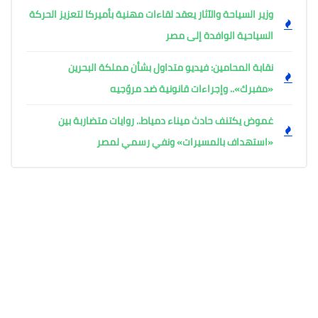
وزير السياحة والآثار يعقد لقاءات مهنية بأميركا لتعزيز الحركة
السياحية الوافدة إلى مصر
نقابة المحامين: فيديو متداول بشأن مملكة البحرين
«مفبرك».. وإجراءات قانونية ضد مروّجيه
غموض يكتنف حادث ميناء دمياط.. روايات متضاربة بين
«استهداف بالمسيرات» ونفي رسمي لمصر