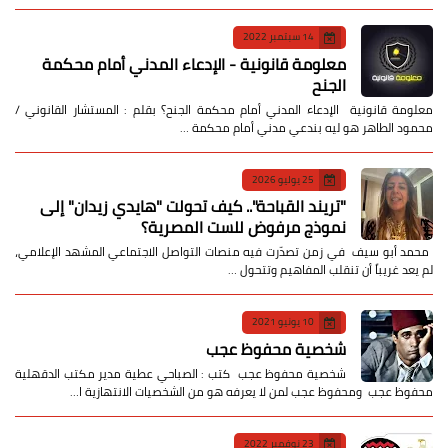
14 سبتمبر 2022
معلومة قانونية - الإدعاء المدني أمام محكمة
الجنح
معلومة قانونية الإدعاء المدني أمام محكمة الجنح؟ بقلم : المستشار القانوني /
محمود الطاهر هو ليه بندعي مدني أمام محكمة …
25 يوليو 2026
​"تريند القباحة".. كيف تحولت "هايدي زيدان" إلى
نموذج مرفوض للست المصرية؟
​ محمد أبو سيف ​في زمن تصدّرت فيه منصات التواصل الاجتماعي المشهد الإعلامي،
لم يعد غريباً أن تنقلب المفاهيم وتتحول …
10 يونيو 2021
شخصية محفوظ عجب
شخصية محفوظ عجب كتب : الصباحي عطية مدير مكتب الدقهلية
محفوظ عجب ومحفوظ عجب لمن لا يعرفه هو من الشخصيات الانتهازية ا…
23 نوفمبر 2022